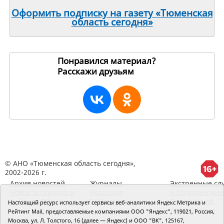
Оформить подписку на газету «Тюменская
область сегодня»
Понравился материал?
Расскажи друзьям
1583
© АНО «Тюменская область сегодня»,
2002-2026 г.
Архив новостей
Журналы
Экстренные сл
Новости городов и
Редакция
и Госучрежден
районов ТО
RSS поток
Сведения об
Настоящий ресурс использует сервисы веб-аналитики Яндекс Метрика и
организации
Рейтинг Mail, предоставляемые компаниями ООО "Яндекс", 119021, Россия,
Москва, ул. Л. Толстого, 16 (далее — Яндекс) и ООО "ВК", 125167,
Главный редактор Рябков А.В.