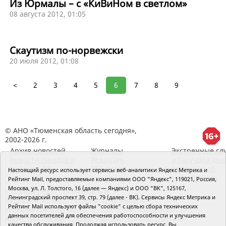
Из Юрмалы – с «КиВиНом в светлом»
08 августа 2012, 01:05
Скаутизм по-норвежски
20 июля 2012, 01:08
<
2
3
4
5
6
7
8
9
© АНО «Тюменская область сегодня»,
2002-2026 г.
Архив новостей
Журналы
Экстренные сл
Новости городов и
Редакция
и Госучрежден
районов ТО
RSS поток
Сведения об
Настоящий ресурс использует сервисы веб-аналитики Яндекс Метрика и
организации
Рейтинг Mail, предоставляемые компаниями ООО "Яндекс", 119021, Россия,
Москва, ул. Л. Толстого, 16 (далее — Яндекс) и ООО "ВК", 125167,
Главный редактор Рябков А.В.
Ленинградский проспект 39, стр. 79 (далее - ВК). Сервисы Яндекс Метрика и
Редакция: 625002, Тюмень, Осипенко, 81,
Рейтинг Mail используют файлы "cookie" с целью сбора технических
телефон (3452)49-00-18,
e-mail: tumentoday@obl72.ru
данных посетителей для обеспечения работоспособности и улучшения
Адрес для писем: 625000, Россия, Тюмень, Почтамт,
качества обслуживания. Продолжая использовать ресурс, Вы