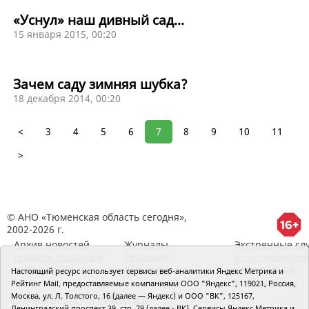
«Уснул» наш дивный сад...
15 января 2015, 00:20
Зачем саду зимняя шубка?
18 декабря 2014, 00:20
<
3
4
5
6
7
8
9
10
11
>
© АНО «Тюменская область сегодня»,
2002-2026 г.
Архив новостей
Журналы
Экстренные сл
Новости городов и
Редакция
и Госучрежден
районов ТО
RSS поток
Сведения об
Настоящий ресурс использует сервисы веб-аналитики Яндекс Метрика и
организации
Рейтинг Mail, предоставляемые компаниями ООО "Яндекс", 119021, Россия,
Москва, ул. Л. Толстого, 16 (далее — Яндекс) и ООО "ВК", 125167,
Главный редактор Рябков А.В.
Ленинградский проспект 39, стр. 79 (далее - ВК). Сервисы Яндекс Метрика и