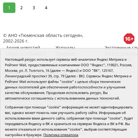
1
2
3
4
© АНО «Тюменская область сегодня»,
2002-2026 г.
Архив новостей
Журналы
Экстренные сл
Новости городов и
Редакция
и Госучрежден
районов ТО
RSS поток
Сведения об
Настоящий ресурс использует сервисы веб-аналитики Яндекс Метрика и
организации
Рейтинг Mail, предоставляемые компаниями ООО "Яндекс", 119021, Россия,
Москва, ул. Л. Толстого, 16 (далее — Яндекс) и ООО "ВК", 125167,
Главный редактор Рябков А.В.
Ленинградский проспект 39, стр. 79 (далее - ВК). Сервисы Яндекс Метрика и
Редакция: 625002, Тюмень, Осипенко, 81,
Рейтинг Mail используют файлы "cookie" с целью сбора технических
телефон (3452)49-00-18,
e-mail: tumentoday@obl72.ru
данных посетителей для обеспечения работоспособности и улучшения
Адрес для писем: 625000, Россия, Тюмень, Почтамт,
качества обслуживания. Продолжая использовать ресурс, Вы
а/я 371. Для пресс-релизов: tumentoday@obl72.ru.
автоматически соглашаетесь с использованием данных технологий.
Отдел писем: тел. (3452) 39-90-59. Отдел рекламы:
тел. (3452) 39-90-51. Регистрация СМИ: Сетевое
Собранная при помощи "cookie" информация не может идентифицировать
издание «Интернет-газета «Тюменская область
вас, однако может помочь нам улучшить работу сайта. Информация об
сегодня», свидетельство о регистрации СМИ Эл №
использовании вами данного сайта, собранная при помощи "cookie", будет
ФС77-64918 от 24.02.2016 выдано Федеральной
передаваться Яндексу и ВК и храниться на серверах Яндекса и ВК в РФ. Вы
службой по надзору в сфере связи, информационных
можете отказаться от использования "cookie", выбрав соответствующие
технологий и массовых коммуникаций
настройки в браузере.
Политика оператора