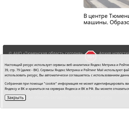
В центре Тюмени
машины. Образо
© АНО «Тюменская область сегодня»,
Архив новосте
2002-2026 г.
Новости город
районов ТО
Настоящий ресурс использует сервисы веб-аналитики Яндекс Метрика и Рейтинг
39, стр. 79 (далее - ВК). Сервисы Яндекс Метрика и Рейтинг Mail используют
использовать ресурс, Вы автоматически соглашаетесь с использованием данн
Главный редактор Рябков А.В.
Редакция: 625002, Тюмень, О
Адрес для писем: 625000, Россия, Тюмень, Почтамт, а/я 371.
Собранная при помощи "cookie" информация не может идентифицировать вас,
Регистрация СМИ: Сетевое издание «Интернет-газета «Тюм
Яндексу и ВК и храниться на серверах Яндекса и ВК в РФ. Вы можете отказать
службой по надзору в сфере связи, информационных техно
«Тюменская область сегодня».
Политика оператора
Закрыть