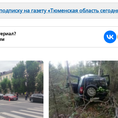
одписку на газету «Тюменская область сегодн
териал?
ьям
271324