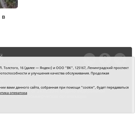
 в
тили ошибку,
шкой текст и
. Толстого, 16 (далее — Яндекс) и ООО "ВК", 125167, Ленинградский проспект
+Enter
 работоспособности и улучшения качества обслуживания. Продолжая
ru
2) 39-90-59. Отдел рекламы: тел. (3452) 39-90-51.
и вами данного сайта, собранная при помощи "cookie", будет передаваться
 № ФС77-64918 от 24.02.2016 выдано Федеральной
итика оператора
 Автономная некоммерческая организация