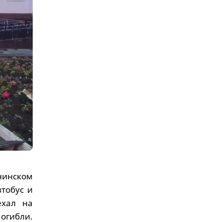
енинском
тобус и
ехал на
огибли.