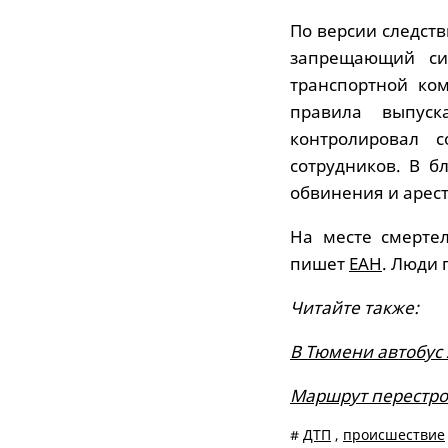
По версии следст
запрещающий сиг
транспортной ком
правила выпуск
контролировал 
сотрудников. В 
обвинения и арест
На месте смерте
пишет
ЕАН
. Люди 
Читайте также:
В Тюмени автобус 
Маршрут перестрое
#
ДТП
,
происшествие