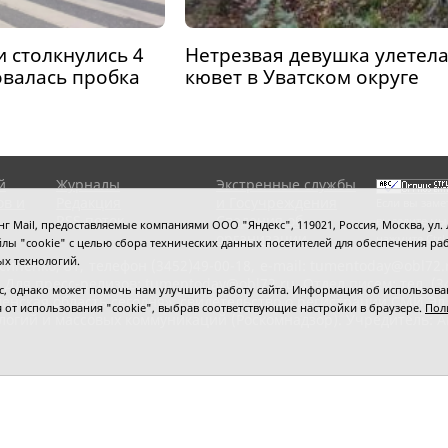
 столкнулись 4
Нетрезвая девушка улетела
валась пробка
кювет в Уватском округе
й
Журналы
Экстренные службы
ов и
Редакция
и Госучреждения
Если вы заме
RSS поток
Сведения об
выделите мы
 Mail, предоставляемые компаниями ООО "Яндекс", 119021, Россия, Москва, ул. Л
организации
нажмите
Ctrl
 файлы "cookie" с целью сбора технических данных посетителей для обеспечения
ых технологий.
сипенко, 81,
телефон (3452)49-00-18,
e-mail: tumentoday@obl72.
 Для пресс-релизов: tumentoday@obl72.ru. Отдел писем: тел. (345
 однако может помочь нам улучшить работу сайта. Информация об использовани
енская область сегодня», свидетельство о регистрации СМИ Эл
ся от использования "cookie", выбрав соответствующие настройки в браузере.
Пол
логий и массовых коммуникаций (Роскомнадзор). Учредитель: