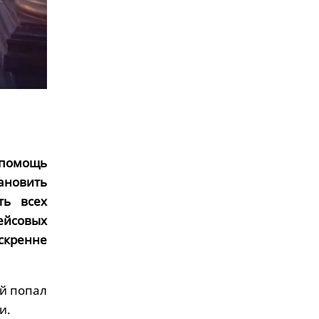
 помощь
ановить
ть всех
ейсовых
скренне
ой попал
и.