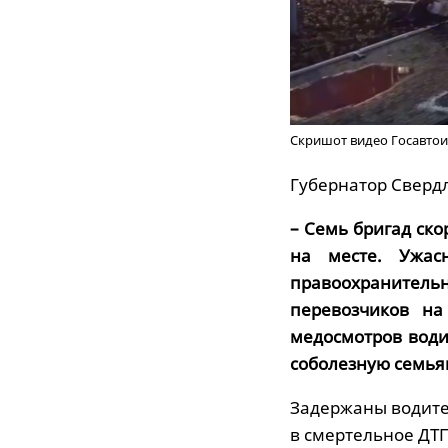
Скришот видео Госавтои
Губернатор Сверд
– Семь бригад ск
на месте. Ужасн
правоохранитель
перевозчиков на
медосмотров води
соболезную семья
Задержаны водите
в смертельное ДТП