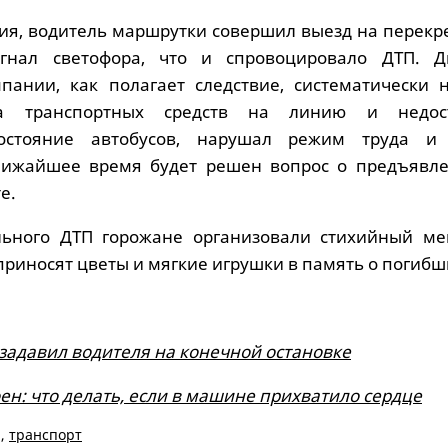
вия, водитель маршрутки совершил выезд на перекр
нал светофора, что и спровоцировало ДТП. Д
пании, как полагает следствие, систематически 
а транспортных средств на линию и недост
состояние автобусов, нарушал режим труда и
ближайшее время будет решен вопрос о предъявл
е.
льного ДТП горожане организовали стихийный ме
приносят цветы и мягкие игрушки в память о погибш
задавил водителя на конечной остановке
н: что делать, если в машине прихватило сердце
,
транспорт