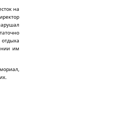
есток на
иректор
нарушал
аточно
 отдыха
ении им
мориал,
их.