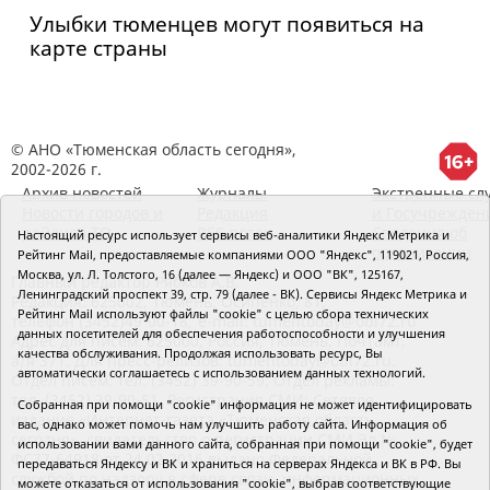
Улыбки тюменцев могут появиться на
карте страны
© АНО «Тюменская область сегодня»,
2002-2026 г.
Архив новостей
Журналы
Экстренные сл
Новости городов и
Редакция
и Госучрежден
районов ТО
RSS поток
Сведения об
Настоящий ресурс использует сервисы веб-аналитики Яндекс Метрика и
организации
Рейтинг Mail, предоставляемые компаниями ООО "Яндекс", 119021, Россия,
Москва, ул. Л. Толстого, 16 (далее — Яндекс) и ООО "ВК", 125167,
Главный редактор Рябков А.В.
Ленинградский проспект 39, стр. 79 (далее - ВК). Сервисы Яндекс Метрика и
Редакция: 625002, Тюмень, Осипенко, 81,
Рейтинг Mail используют файлы "cookie" с целью сбора технических
телефон (3452)49-00-18,
e-mail: tumentoday@obl72.ru
данных посетителей для обеспечения работоспособности и улучшения
Адрес для писем: 625000, Россия, Тюмень, Почтамт,
качества обслуживания. Продолжая использовать ресурс, Вы
а/я 371. Для пресс-релизов: tumentoday@obl72.ru.
автоматически соглашаетесь с использованием данных технологий.
Отдел писем: тел. (3452) 39-90-59. Отдел рекламы:
тел. (3452) 39-90-51. Регистрация СМИ: Сетевое
Собранная при помощи "cookie" информация не может идентифицировать
издание «Интернет-газета «Тюменская область
вас, однако может помочь нам улучшить работу сайта. Информация об
сегодня», свидетельство о регистрации СМИ Эл №
использовании вами данного сайта, собранная при помощи "cookie", будет
ФС77-64918 от 24.02.2016 выдано Федеральной
передаваться Яндексу и ВК и храниться на серверах Яндекса и ВК в РФ. Вы
службой по надзору в сфере связи, информационных
можете отказаться от использования "cookie", выбрав соответствующие