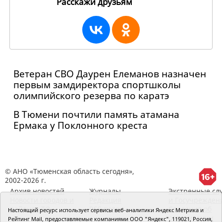
Расскажи друзьям
271031
Ветеран СВО Даурен Елеманов назначен
первым замдиректора спортшколы
олимпийского резерва по каратэ
В Тюмени почтили память атамана
Ермака у Поклонного креста
© АНО «Тюменская область сегодня»,
2002-2026 г.
Архив новостей
Журналы
Экстренные сл
Новости городов и
Редакция
и Госучрежден
районов ТО
RSS поток
Сведения об
Настоящий ресурс использует сервисы веб-аналитики Яндекс Метрика и
организации
Рейтинг Mail, предоставляемые компаниями ООО "Яндекс", 119021, Россия,