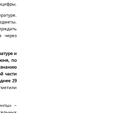
нцифры.
ратуре.
едметы.
рждать
з через
ратуре и
юня, по
ознанию
ой части
днее 29
тметили
енты» –
тельных