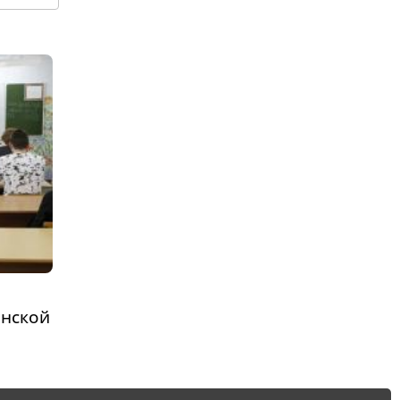
енской
1