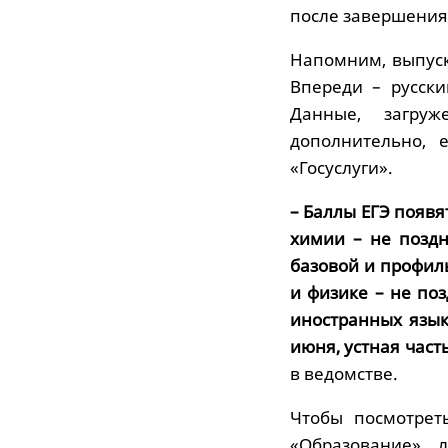
после завершения
Напомним, выпуск
Впереди – русски
Данные, загру
дополнительно, 
«Госуслуги».
– Баллы ЕГЭ появя
химии – не поздн
базовой и профил
и физике – не по
иностранных язык
июня, устная част
в ведомстве.
Чтобы посмотрет
«Образование» л