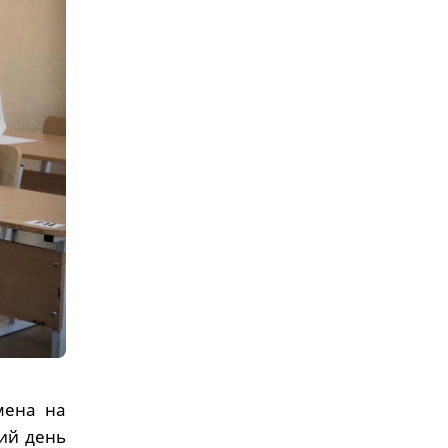
мена на
ий день