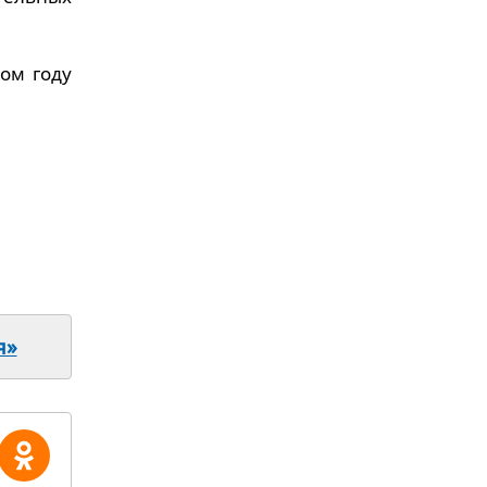
том году
я»