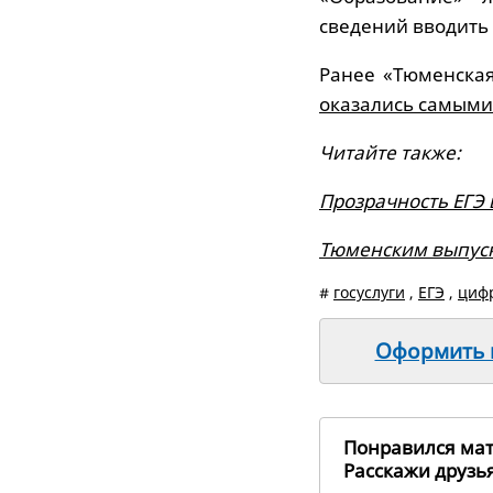
сведений вводить 
Ранее «Тюменская
оказались самым
Читайте также:
Прозрачность ЕГЭ 
Тюменским выпуск
#
госуслуги
,
ЕГЭ
,
циф
Оформить п
Понравился ма
Расскажи друз