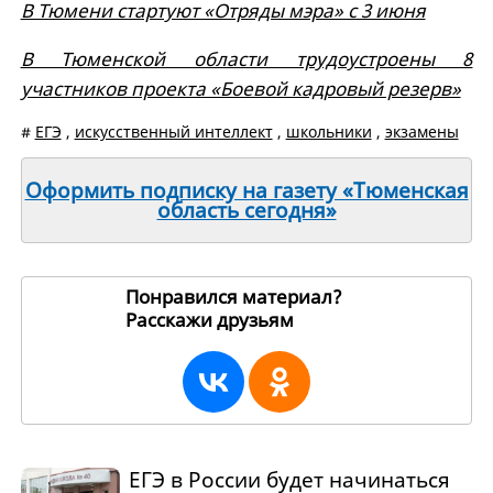
В Тюмени стартуют «Отряды мэра» с 3 июня
В Тюменской области трудоустроены 8
участников проекта «Боевой кадровый резерв»
#
ЕГЭ
,
искусственный интеллект
,
школьники
,
экзамены
Оформить подписку на газету «Тюменская
область сегодня»
Понравился материал?
Расскажи друзьям
270868
ЕГЭ в России будет начинаться