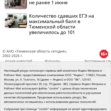
не ранее 1 июня
Количество сдавших ЕГЭ на
максимальный балл в
Тюменской области
увеличилось до 101
© АНО «Тюменская область сегодня»,
2002-2026 г.
Архив новостей
Журналы
Экстренные сл
Новости городов и
Редакция
и Госучрежден
районов ТО
RSS поток
Сведения об
Настоящий ресурс использует сервисы веб-аналитики Яндекс Метрика и
организации
Рейтинг Mail, предоставляемые компаниями ООО "Яндекс", 119021, Россия,
Москва, ул. Л. Толстого, 16 (далее — Яндекс) и ООО "ВК", 125167,
Главный редактор Рябков А.В.
Ленинградский проспект 39, стр. 79 (далее - ВК). Сервисы Яндекс Метрика и
Редакция: 625002, Тюмень, Осипенко, 81,
Рейтинг Mail используют файлы "cookie" с целью сбора технических
телефон (3452)49-00-18,
e-mail: tumentoday@obl72.ru
данных посетителей для обеспечения работоспособности и улучшения
Адрес для писем: 625000, Россия, Тюмень, Почтамт,
качества обслуживания. Продолжая использовать ресурс, Вы
а/я 371. Для пресс-релизов: tumentoday@obl72.ru.
автоматически соглашаетесь с использованием данных технологий.
Отдел писем: тел. (3452) 39-90-59. Отдел рекламы:
тел. (3452) 39-90-51. Регистрация СМИ: Сетевое
Собранная при помощи "cookie" информация не может идентифицировать