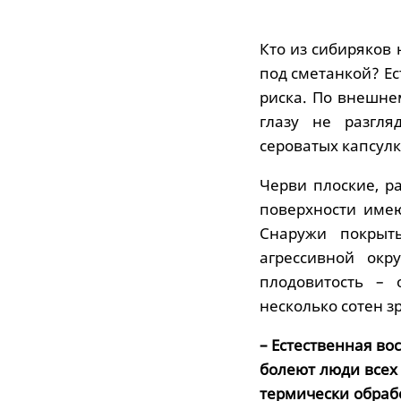
Кто из сибиряков
под сметанкой? Ес
риска. По внешне
глазу не разгл
сероватых капсулк
Черви плоские, р
поверхности имею
Снаружи покрыт
агрессивной окр
плодовитость – 
несколько сотен з
– Естественная в
болеют люди всех
термически обраб