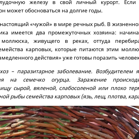
лудочную железу в свой личный курорт. Если
 он может обосноваться на долгие годы.
 настоящий «чужой» в мире речных рыб. В жизненно
щика имеется два промежуточных хозяина: начина
моллюска, живущего в реках, оттуда перебир
емейства карповых, которые питаются этим моллю
амедленного действия» уже готовы поразить человек
хоз – паразитарное заболевание. Возбудителем я
ая на семечко огурца. Заражение происход
ищу сырой, вяленой, слабосоленой или плохо тер
ой рыбы семейства карповых (язь, лещ, плотва, кара