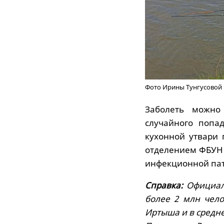
Фото Ирины Тунгусовой
Заболеть можно 
случайного попа
кухонной утвари 
отделением ФБУН 
инфекционной пат
Справка:
Официаль
более 2 млн чел
Иртыша и в средн