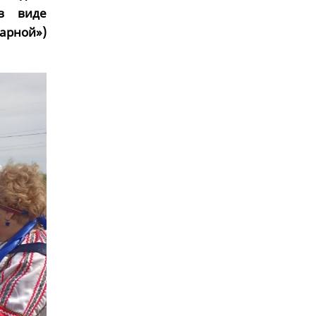
в виде
парной»)