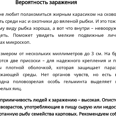
Вероятность заражения
 не любит полакомиться жирным карасиком на сково
ть среди нас и охотники до вяленой рыбки. И это тож
му виду рыбка хороша, а вот что внутри – невоору
ядеть. Поможет увидеть мелкие подвижные ли
ах микроскоп.
азмером от нескольких миллиметров до 3 см. На 
тся две присоски – для надежного крепления и п
ы плотной оболочкой, которая защищает пара
ужающей среды. Нет органов чувств, но есть 
одна половозрелая особь гельминта выделяет 
релых яиц.
осприимчивость людей к заражению – высокая. Опис
 возрастов, употребляющие в пищу сырую или недос
отанную рыбу семейства карповых. Рекомендуем со