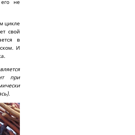
 его не
м цикле
ет свой
ается в
ском. И
а.
вляется
ит при
мически
сь).