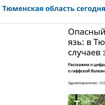
Опасный
язь: в Т
случаев
Расскажем о цифра
о гаффской болезн
Здравоохранение
, 13