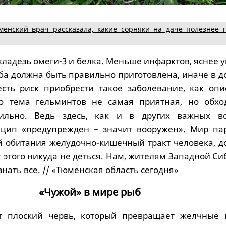
менский врач рассказала, какие сорняки на даче полезнее 
 кладезь омеги-3 и белка. Меньше инфарктов, яснее у
ба должна быть правильно приготовлена, иначе в д
сть риск приобрести такое заболевание, как опис
то тема гельминтов не самая приятная, но обхо
ильно. Ведь здесь, как и в других важных во
нцип «предупрежден – значит вооружен». Мир пар
 обитания желудочно-кишечный тракт человека, д
т этого никуда не деться. Нам, жителям Западной Си
знать все. // «Тюменская область сегодня»
«Чужой» в мире рыб
т плоский червь, который превращает желчные 