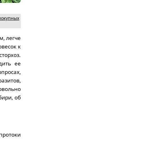
покупных
м, легче
овесок к
торхоз.
дить ее
просах,
азитов,
овольно
бири, об
протоки