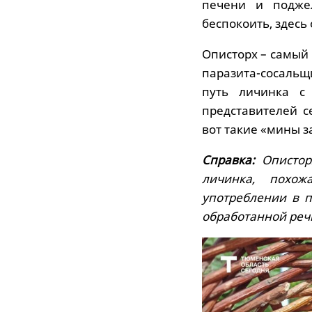
печени и подже
беспокоить, здесь
Описторх – самый
паразита-сосаль
путь личинка с 
представителей с
вот такие «мины з
Справка:
Опистор
личинка, похож
употреблении в п
обработанной речн