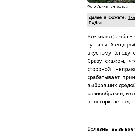
Фото Ирины Тунгусовой
Далее в сюжете:
Тю
БАДов
Все знают: рыба –
суставы. А еще ры
вкусному блюду е
Сразу скажем, ч
стороной неправ
срабатывает при
выбравших средой
разнообразен, и о
описторхозе надо 
Болезнь вызывае