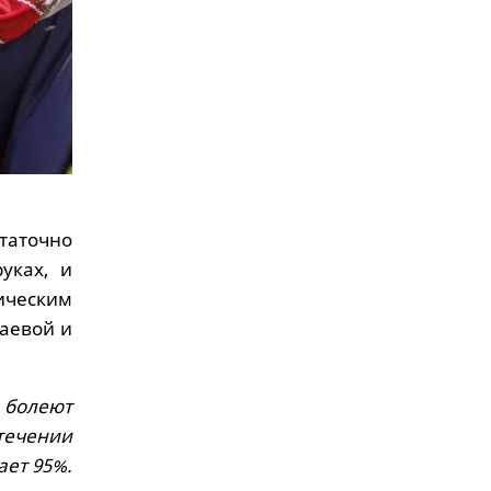
таточно
уках, и
ическим
аевой и
 болеют
течении
ает 95%.