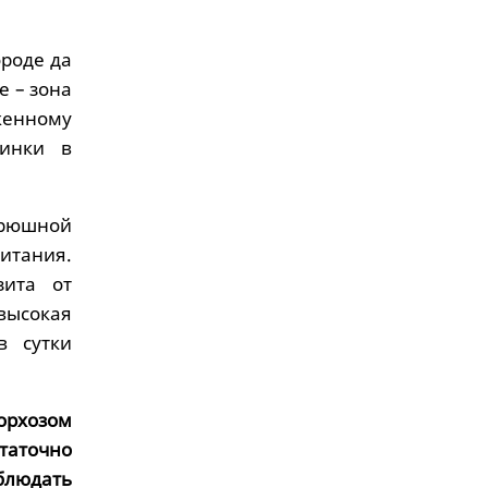
роде да
е – зона
женному
чинки в
брюшной
итания.
зита от
высокая
в сутки
торхозом
таточно
блюдать