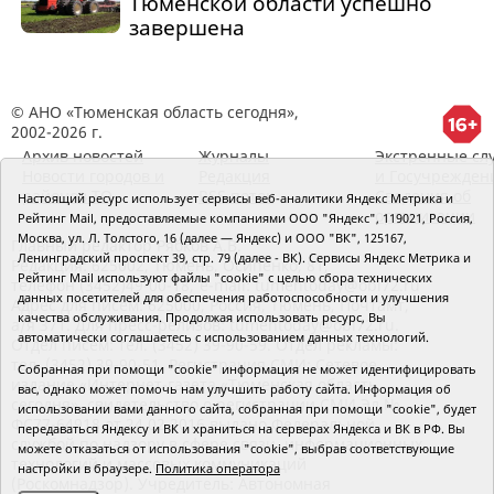
Тюменской области успешно
завершена
© АНО «Тюменская область сегодня»,
2002-2026 г.
Архив новостей
Журналы
Экстренные сл
Новости городов и
Редакция
и Госучрежден
районов ТО
RSS поток
Сведения об
Настоящий ресурс использует сервисы веб-аналитики Яндекс Метрика и
организации
Рейтинг Mail, предоставляемые компаниями ООО "Яндекс", 119021, Россия,
Москва, ул. Л. Толстого, 16 (далее — Яндекс) и ООО "ВК", 125167,
Главный редактор Рябков А.В.
Ленинградский проспект 39, стр. 79 (далее - ВК). Сервисы Яндекс Метрика и
Редакция: 625002, Тюмень, Осипенко, 81,
Рейтинг Mail используют файлы "cookie" с целью сбора технических
телефон (3452)49-00-18,
e-mail: tumentoday@obl72.ru
данных посетителей для обеспечения работоспособности и улучшения
Адрес для писем: 625000, Россия, Тюмень, Почтамт,
качества обслуживания. Продолжая использовать ресурс, Вы
а/я 371. Для пресс-релизов: tumentoday@obl72.ru.
автоматически соглашаетесь с использованием данных технологий.
Отдел писем: тел. (3452) 39-90-59. Отдел рекламы:
тел. (3452) 39-90-51. Регистрация СМИ: Сетевое
Собранная при помощи "cookie" информация не может идентифицировать
издание «Интернет-газета «Тюменская область
вас, однако может помочь нам улучшить работу сайта. Информация об
сегодня», свидетельство о регистрации СМИ Эл №
использовании вами данного сайта, собранная при помощи "cookie", будет
ФС77-64918 от 24.02.2016 выдано Федеральной
передаваться Яндексу и ВК и храниться на серверах Яндекса и ВК в РФ. Вы
службой по надзору в сфере связи, информационных
можете отказаться от использования "cookie", выбрав соответствующие
технологий и массовых коммуникаций
настройки в браузере.
Политика оператора
(Роскомнадзор). Учредитель: Автономная