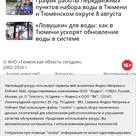
График работы передвижных
пунктов набора воды в Тюмени
и Тюменском округе 8 августа
«Ловушки» для воды: как в
Тюмени ускорят обновление
воды в системе
© АНО «Тюменская область сегодня»,
2002-2026 г.
Архив новостей
Журналы
Экстренные сл
Новости городов и
Редакция
и Госучрежден
районов ТО
RSS поток
Сведения об
Настоящий ресурс использует сервисы веб-аналитики Яндекс Метрика и
организации
Рейтинг Mail, предоставляемые компаниями ООО "Яндекс", 119021, Россия,
Москва, ул. Л. Толстого, 16 (далее — Яндекс) и ООО "ВК", 125167,
Главный редактор Рябков А.В.
Ленинградский проспект 39, стр. 79 (далее - ВК). Сервисы Яндекс Метрика и
Редакция: 625002, Тюмень, Осипенко, 81,
Рейтинг Mail используют файлы "cookie" с целью сбора технических
телефон (3452)49-00-18,
e-mail: tumentoday@obl72.ru
данных посетителей для обеспечения работоспособности и улучшения
Адрес для писем: 625000, Россия, Тюмень, Почтамт,
качества обслуживания. Продолжая использовать ресурс, Вы
а/я 371. Для пресс-релизов: tumentoday@obl72.ru.
автоматически соглашаетесь с использованием данных технологий.
Отдел писем: тел. (3452) 39-90-59. Отдел рекламы:
тел. (3452) 39-90-51. Регистрация СМИ: Сетевое
Собранная при помощи "cookie" информация не может идентифицировать