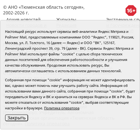
© АНО «Тюменская область сегодня»,
2002-2026 г.
Архив новостей
Журналы
Экстренные сл
Новости городов и
Редакция
и Госучрежден
районов ТО
RSS поток
Сведения об
Настоящий ресурс использует сервисы веб-аналитики Яндекс Метрика и
организации
Рейтинг Mail, предоставляемые компаниями ООО "Яндекс", 119021, Россия,
Москва, ул. Л. Толстого, 16 (далее — Яндекс) и ООО "ВК", 125167,
Главный редактор Рябков А.В.
Ленинградский проспект 39, стр. 79 (далее - ВК). Сервисы Яндекс Метрика и
Редакция: 625002, Тюмень, Осипенко, 81,
Рейтинг Mail используют файлы "cookie" с целью сбора технических
телефон (3452)49-00-18,
e-mail: tumentoday@obl72.ru
данных посетителей для обеспечения работоспособности и улучшения
Адрес для писем: 625000, Россия, Тюмень, Почтамт,
качества обслуживания. Продолжая использовать ресурс, Вы
а/я 371. Для пресс-релизов: tumentoday@obl72.ru.
автоматически соглашаетесь с использованием данных технологий.
Отдел писем: тел. (3452) 39-90-59. Отдел рекламы:
тел. (3452) 39-90-51. Регистрация СМИ: Сетевое
Собранная при помощи "cookie" информация не может идентифицировать
издание «Интернет-газета «Тюменская область
вас, однако может помочь нам улучшить работу сайта. Информация об
сегодня», свидетельство о регистрации СМИ Эл №
использовании вами данного сайта, собранная при помощи "cookie", будет
ФС77-64918 от 24.02.2016 выдано Федеральной
передаваться Яндексу и ВК и храниться на серверах Яндекса и ВК в РФ. Вы
службой по надзору в сфере связи, информационных
можете отказаться от использования "cookie", выбрав соответствующие
технологий и массовых коммуникаций
настройки в браузере.
Политика оператора
(Роскомнадзор). Учредитель: Автономная
Закрыть
некоммерческая организация «Тюменская область
сегодня».
Политика оператора