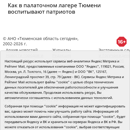
Как в палаточном лагере Тюмени
воспитывают патриотов
© АНО «Тюменская область сегодня»,
2002-2026 г.
Архив новостей
Журналы
Экстренные сл
Новости городов и
Редакция
и Госучрежден
районов ТО
RSS поток
Сведения об
Настоящий ресурс использует сервисы веб-аналитики Яндекс Метрика и
организации
Рейтинг Mail, предоставляемые компаниями ООО "Яндекс", 119021, Россия,
Москва, ул. Л. Толстого, 16 (далее — Яндекс) и ООО "ВК", 125167,
Главный редактор Рябков А.В.
Ленинградский проспект 39, стр. 79 (далее - ВК). Сервисы Яндекс Метрика и
Редакция: 625002, Тюмень, Осипенко, 81,
Рейтинг Mail используют файлы "cookie" с целью сбора технических
телефон (3452)49-00-18,
e-mail: tumentoday@obl72.ru
данных посетителей для обеспечения работоспособности и улучшения
Адрес для писем: 625000, Россия, Тюмень, Почтамт,
качества обслуживания. Продолжая использовать ресурс, Вы
а/я 371. Для пресс-релизов: tumentoday@obl72.ru.
автоматически соглашаетесь с использованием данных технологий.
Отдел писем: тел. (3452) 39-90-59. Отдел рекламы:
тел. (3452) 39-90-51. Регистрация СМИ: Сетевое
Собранная при помощи "cookie" информация не может идентифицировать
издание «Интернет-газета «Тюменская область
вас, однако может помочь нам улучшить работу сайта. Информация об
сегодня», свидетельство о регистрации СМИ Эл №
использовании вами данного сайта, собранная при помощи "cookie", будет
ФС77-64918 от 24.02.2016 выдано Федеральной
передаваться Яндексу и ВК и храниться на серверах Яндекса и ВК в РФ. Вы
службой по надзору в сфере связи, информационных
можете отказаться от использования "cookie", выбрав соответствующие