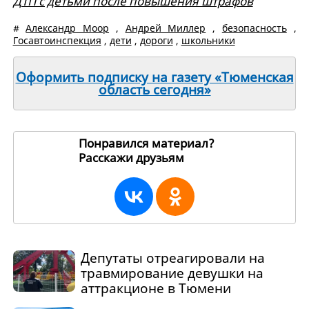
ДТП с детьми после повышения штрафов
#
Александр Моор
,
Андрей Миллер
,
безопасность
,
Госавтоинспекция
,
дети
,
дороги
,
школьники
Оформить подписку на газету «Тюменская
область сегодня»
Понравился материал?
Расскажи друзьям
270576
Депутаты отреагировали на
травмирование девушки на
аттракционе в Тюмени