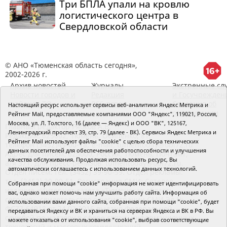
Три БПЛА упали на кровлю
логистического центра в
Свердловской области
© АНО «Тюменская область сегодня»,
2002-2026 г.
Архив новостей
Журналы
Экстренные сл
Новости городов и
Редакция
и Госучрежден
районов ТО
RSS поток
Сведения об
Настоящий ресурс использует сервисы веб-аналитики Яндекс Метрика и
организации
Рейтинг Mail, предоставляемые компаниями ООО "Яндекс", 119021, Россия,
Москва, ул. Л. Толстого, 16 (далее — Яндекс) и ООО "ВК", 125167,
Главный редактор Рябков А.В.
Ленинградский проспект 39, стр. 79 (далее - ВК). Сервисы Яндекс Метрика и
Редакция: 625002, Тюмень, Осипенко, 81,
Рейтинг Mail используют файлы "cookie" с целью сбора технических
телефон (3452)49-00-18,
e-mail: tumentoday@obl72.ru
данных посетителей для обеспечения работоспособности и улучшения
Адрес для писем: 625000, Россия, Тюмень, Почтамт,
качества обслуживания. Продолжая использовать ресурс, Вы
а/я 371. Для пресс-релизов: tumentoday@obl72.ru.
автоматически соглашаетесь с использованием данных технологий.
Отдел писем: тел. (3452) 39-90-59. Отдел рекламы:
тел. (3452) 39-90-51. Регистрация СМИ: Сетевое
Собранная при помощи "cookie" информация не может идентифицировать
издание «Интернет-газета «Тюменская область
вас, однако может помочь нам улучшить работу сайта. Информация об
сегодня», свидетельство о регистрации СМИ Эл №
использовании вами данного сайта, собранная при помощи "cookie", будет
ФС77-64918 от 24.02.2016 выдано Федеральной
передаваться Яндексу и ВК и храниться на серверах Яндекса и ВК в РФ. Вы
службой по надзору в сфере связи, информационных
можете отказаться от использования "cookie", выбрав соответствующие
технологий и массовых коммуникаций