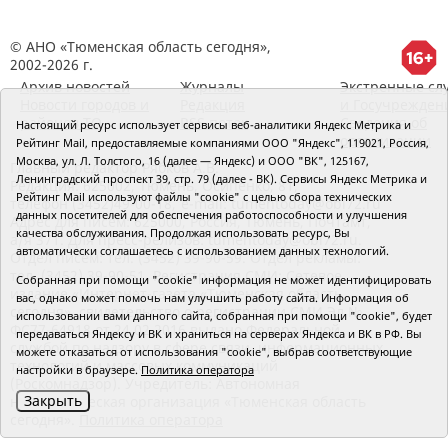
© АНО «Тюменская область сегодня»,
2002-2026 г.
Архив новостей
Журналы
Экстренные сл
Новости городов и
Редакция
и Госучрежден
районов ТО
RSS поток
Сведения об
Настоящий ресурс использует сервисы веб-аналитики Яндекс Метрика и
организации
Рейтинг Mail, предоставляемые компаниями ООО "Яндекс", 119021, Россия,
Москва, ул. Л. Толстого, 16 (далее — Яндекс) и ООО "ВК", 125167,
Главный редактор Рябков А.В.
Ленинградский проспект 39, стр. 79 (далее - ВК). Сервисы Яндекс Метрика и
Редакция: 625002, Тюмень, Осипенко, 81,
Рейтинг Mail используют файлы "cookie" с целью сбора технических
телефон (3452)49-00-18,
e-mail: tumentoday@obl72.ru
данных посетителей для обеспечения работоспособности и улучшения
Адрес для писем: 625000, Россия, Тюмень, Почтамт,
качества обслуживания. Продолжая использовать ресурс, Вы
а/я 371. Для пресс-релизов: tumentoday@obl72.ru.
автоматически соглашаетесь с использованием данных технологий.
Отдел писем: тел. (3452) 39-90-59. Отдел рекламы:
тел. (3452) 39-90-51. Регистрация СМИ: Сетевое
Собранная при помощи "cookie" информация не может идентифицировать
издание «Интернет-газета «Тюменская область
вас, однако может помочь нам улучшить работу сайта. Информация об
сегодня», свидетельство о регистрации СМИ Эл №
использовании вами данного сайта, собранная при помощи "cookie", будет
ФС77-64918 от 24.02.2016 выдано Федеральной
передаваться Яндексу и ВК и храниться на серверах Яндекса и ВК в РФ. Вы
службой по надзору в сфере связи, информационных
можете отказаться от использования "cookie", выбрав соответствующие
технологий и массовых коммуникаций
настройки в браузере.
Политика оператора
(Роскомнадзор). Учредитель: Автономная
Закрыть
некоммерческая организация «Тюменская область
сегодня».
Политика оператора