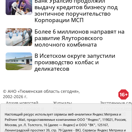
Банк Уралсиб продолжил
выдачу кредитов бизнесу под
зонтичное поручительство
Корпорации МСП
Более 6 миллионов направят на
развитие Ялуторовского
молочного комбината
В Исетском округе запустили
производство колбас и
деликатесов
© АНО «Тюменская область сегодня»,
2002-2026 г.
Архив новостей
Журналы
Экстренные сл
Новости городов и
Редакция
и Госучрежден
районов ТО
RSS поток
Сведения об
Настоящий ресурс использует сервисы веб-аналитики Яндекс Метрика и
организации
Рейтинг Mail, предоставляемые компаниями ООО "Яндекс", 119021, Россия,
Москва, ул. Л. Толстого, 16 (далее — Яндекс) и ООО "ВК", 125167,
Главный редактор Рябков А.В.
Ленинградский проспект 39, стр. 79 (далее - ВК). Сервисы Яндекс Метрика и