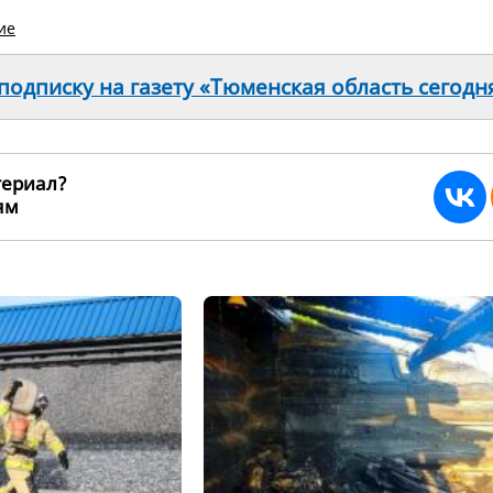
ие
одписку на газету «Тюменская область сегодн
териал?
ьям
270272