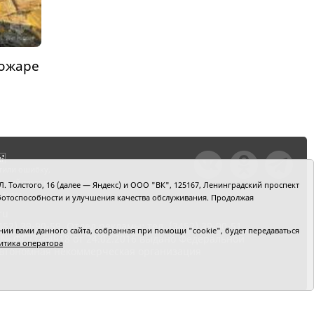
пожаре
тили ошибку,
шкой текст и
. Толстого, 16 (далее — Яндекс) и ООО "ВК", 125167, Ленинградский проспект
+Enter
 работоспособности и улучшения качества обслуживания. Продолжая
ru
2) 39-90-59. Отдел рекламы: тел. (3452) 39-90-51.
и вами данного сайта, собранная при помощи "cookie", будет передаваться
 № ФС77-64918 от 24.02.2016 выдано Федеральной
итика оператора
 Автономная некоммерческая организация