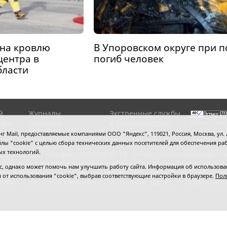
 на кровлю
В Упоровском округе при 
центра в
погиб человек
бласти
й
Журналы
Экстренные службы
ов и
Редакция
и Госучреждения
Если вы заме
RSS поток
Сведения об
выделите мы
 Mail, предоставляемые компаниями ООО "Яндекс", 119021, Россия, Москва, ул. Л
организации
нажмите
Ctrl
 файлы "cookie" с целью сбора технических данных посетителей для обеспечения
ых технологий.
сипенко, 81,
телефон (3452)49-00-18,
e-mail: tumentoday@obl72.
 Для пресс-релизов: tumentoday@obl72.ru. Отдел писем: тел. (345
 однако может помочь нам улучшить работу сайта. Информация об использовани
енская область сегодня», свидетельство о регистрации СМИ Эл
ся от использования "cookie", выбрав соответствующие настройки в браузере.
Пол
логий и массовых коммуникаций (Роскомнадзор). Учредитель: