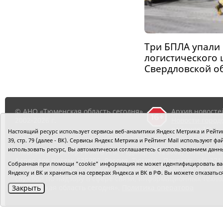
Три БПЛА упали
логистического 
Свердловской о
© АНО «Тюменская область сегодня»,
Архив новосте
2002-2026 г.
Новости город
районов ТО
Настоящий ресурс использует сервисы веб-аналитики Яндекс Метрика и Рейтинг
39, стр. 79 (далее - ВК). Сервисы Яндекс Метрика и Рейтинг Mail используют
использовать ресурс, Вы автоматически соглашаетесь с использованием данн
Главный редактор Рябков А.В.
Редакция: 625002, Тюмень, О
Адрес для писем: 625000, Россия, Тюмень, Почтамт, а/я 371.
Собранная при помощи "cookie" информация не может идентифицировать вас,
Регистрация СМИ: Сетевое издание «Интернет-газета «Тюм
Яндексу и ВК и храниться на серверах Яндекса и ВК в РФ. Вы можете отказать
службой по надзору в сфере связи, информационных техно
«Тюменская область сегодня».
Политика оператора
Закрыть