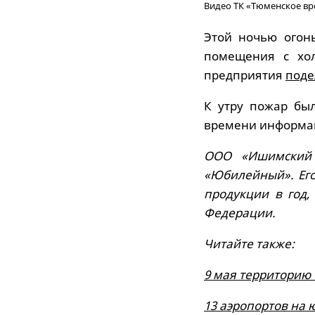
Видео ТК «Тюменское в
Этой ночью огонь
помещения с хол
предприятия
поде
К утру пожар б
времени информац
ООО «Ишимский 
«Юбилейный». Его
продукции в год,
Федерации.
Читайте также:
9 мая территорию 
13 аэропортов на 