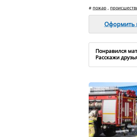
#
пожар
,
происшеств
Оформить п
Понравился ма
Расскажи друз