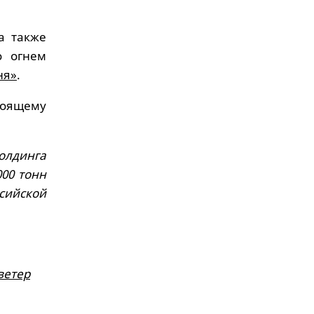
а также
о огнем
ня»
.
тоящему
олдинга
00 тонн
сийской
ветер