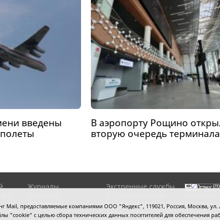
мени введены
В аэропорту Рощино откры
 полеты
вторую очередь терминала
й
Журналы
Экстренные службы
ов и
Редакция
и Госучреждения
Если вы заме
RSS поток
Сведения об
выделите мы
 Mail, предоставляемые компаниями ООО "Яндекс", 119021, Россия, Москва, ул. Л
организации
нажмите
Ctrl
 файлы "cookie" с целью сбора технических данных посетителей для обеспечения