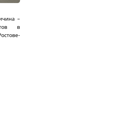
ичина –
атов в
остове-