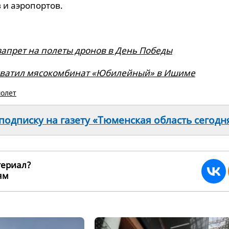
 и аэропортов.
запрет на полеты дронов в День Победы
хватил мясокомбинат «Юбилейный» в Ишиме
олет
одписку на газету «Тюменская область сегодн
териал?
ьям
270270