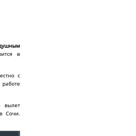
здушным
рится в
естно с
работе
о вылет
в Сочи.