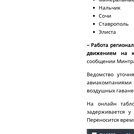
Нальчик
Сочи
Ставрополь
Элиста
– Работа региона
движением на ю
сообщении Минтр
Ведомство уточня
авиакомпаниями
воздушных гаваней
На онлайн табло
задерживается у
Переносится время