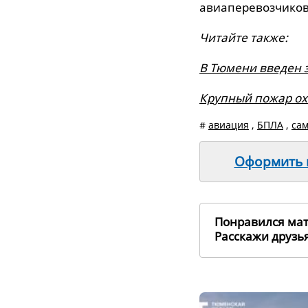
авиаперевозчиков
Читайте также:
В Тюмени введен 
Крупный пожар о
#
авиация
,
БПЛА
,
сам
Оформить п
Понравился ма
Расскажи друз