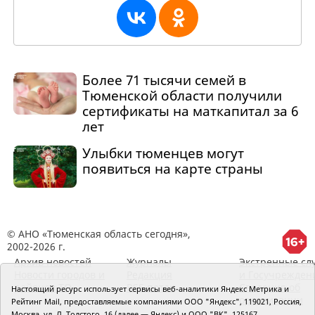
Более 71 тысячи семей в
Тюменской области получили
сертификаты на маткапитал за 6
лет
Улыбки тюменцев могут
появиться на карте страны
© АНО «Тюменская область сегодня»,
2002-2026 г.
Архив новостей
Журналы
Экстренные сл
Новости городов и
Редакция
и Госучрежден
районов ТО
RSS поток
Сведения об
Настоящий ресурс использует сервисы веб-аналитики Яндекс Метрика и
организации
Рейтинг Mail, предоставляемые компаниями ООО "Яндекс", 119021, Россия,
Москва, ул. Л. Толстого, 16 (далее — Яндекс) и ООО "ВК", 125167,