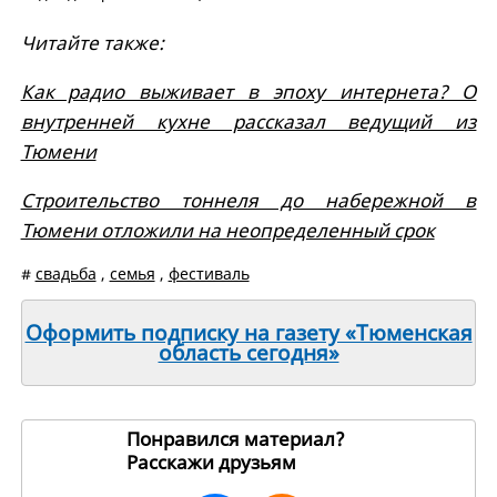
Читайте также:
Как радио выживает в эпоху интернета? О
внутренней кухне рассказал ведущий из
Тюмени
Строительство тоннеля до набережной в
Тюмени отложили на неопределенный срок
#
свадьба
,
семья
,
фестиваль
Оформить подписку на газету «Тюменская
область сегодня»
Понравился материал?
Расскажи друзьям
270248