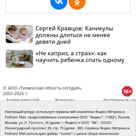
Сергей Кравцов: Каникулы
должны длиться не менее
девяти дней
«Не каприз, а страх»: как
научить ребенка спать одному
© АНО «Тюменская область сегодня»,
2002-2026 г.
Архив новостей
Журналы
Экстренные сл
Новости городов и
Редакция
и Госучрежден
районов ТО
RSS поток
Сведения об
Настоящий ресурс использует сервисы веб-аналитики Яндекс Метрика и
организации
Рейтинг Mail, предоставляемые компаниями ООО "Яндекс", 119021, Россия,
Москва, ул. Л. Толстого, 16 (далее — Яндекс) и ООО "ВК", 125167,
Главный редактор Рябков А.В.
Ленинградский проспект 39, стр. 79 (далее - ВК). Сервисы Яндекс Метрика и
Редакция: 625002, Тюмень, Осипенко, 81,
Рейтинг Mail используют файлы "cookie" с целью сбора технических
телефон (3452)49-00-18,
e-mail: tumentoday@obl72.ru