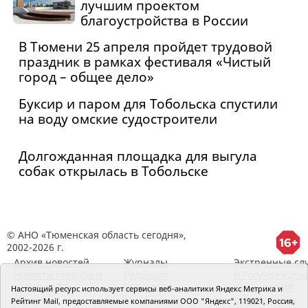
лучшим проектом
благоустройства в России
В Тюмени 25 апреля пройдет трудовой
праздник в рамках фестиваля «Чистый
город – общее дело»
Буксир и паром для Тобольска спустили
на воду омские судостроители
Долгожданная площадка для выгула
собак открылась в Тобольске
© АНО «Тюменская область сегодня»,
2002-2026 г.
Архив новостей
Журналы
Экстренные сл
Новости городов и
Редакция
и Госучрежден
районов ТО
RSS поток
Сведения об
Настоящий ресурс использует сервисы веб-аналитики Яндекс Метрика и
организации
Рейтинг Mail, предоставляемые компаниями ООО "Яндекс", 119021, Россия,