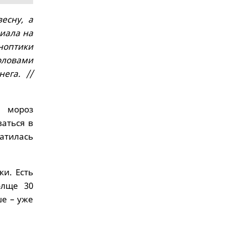
есну, а
иала на
иноптики
оловами
ега. //
й мороз
аться в
атилась
ки. Есть
олще 30
ше – уже