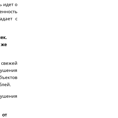
ь идет о
енность
адает с
ек.
 же
свежей
рушения
бъектов
блей.
рушения
 от