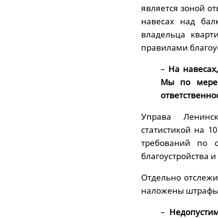
является зоной о
навесах над бал
владельца кварт
правилами благоу
–
На навесах,
Мы по мере 
ответственнос
Управа Ленинск
статистикой на 1
требований по с
благоустройства и
Отдельно отслежи
наложены штрафы в
–
Недопустим