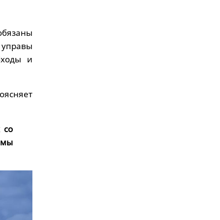
бязаны
 управы
бходы и
оясняет
 со
 мы