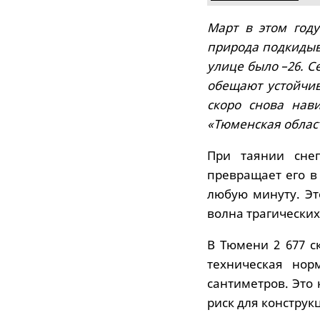
Март в этом год
природа подкидыв
улице было –26. С
обещают устойчи
скоро снова нави
«Тюменская облас
При таянии сне
превращает его в
любую минуту. Эт
волна трагических
В Тюмени 2 677 с
техническая нор
сантиметров. Это 
риск для конструк