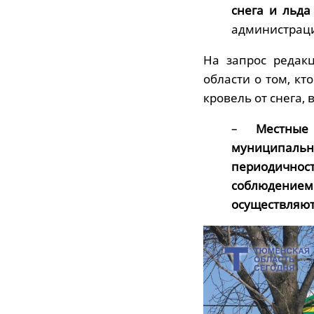
снега и льда
администрац
На запрос редак
области о том, кт
кровель от снега,
–
Местные 
муниципал
периодичност
соблюдением
осуществляют