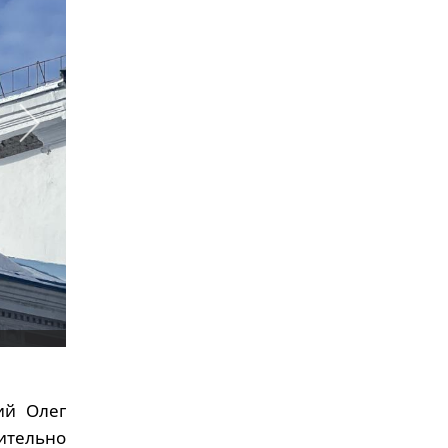
ий Олег
ительно