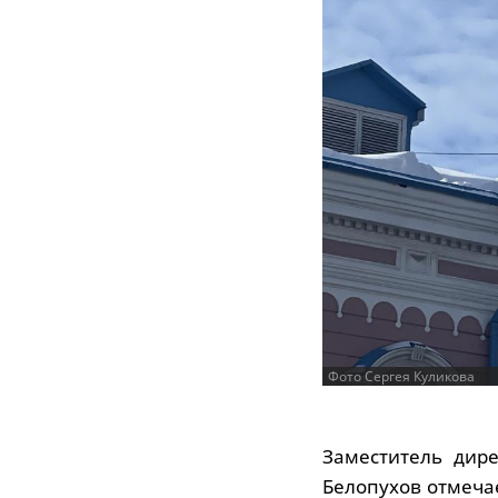
Фото Сергея Куликова
Заместитель дир
Белопухов отмеча