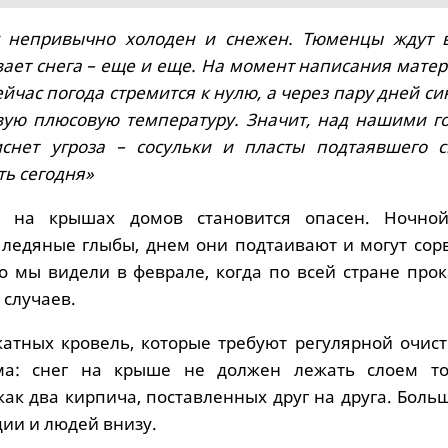
у непривычно холоден и снежен. Тюменцы ждут в
ает снега – еще и еще. На момент написания матер
ейчас погода стремится к нулю, а через пару дней с
вую плюсовую температуру. Значит, над нашими г
снет угроза – сосульки и пласты подтаявшего сн
ть сегодня»
г на крышах домов становится опасен. Ночно
 ледяные глыбы, днем они подтаивают и могут сорв
о мы видели в феврале, когда по всей стране прок
 случаев.
катных кровель, которые требуют регулярной очист
ма: снег на крыше не должен лежать слоем т
как два кирпича, поставленных друг на друга. Боль
ции и людей внизу.