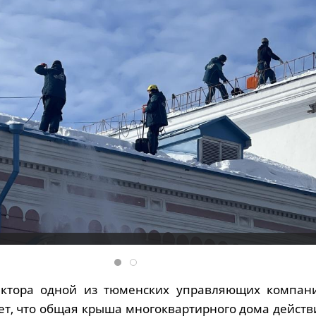
ектора одной из тюменских управляющих компан
ет, что общая крыша многоквартирного дома действ