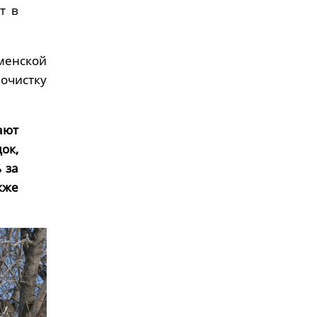
т в
менской
 очистку
ают
ок,
 за
кже