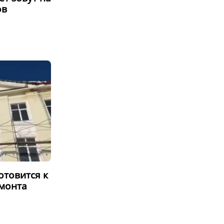
ов
отовится к
монта