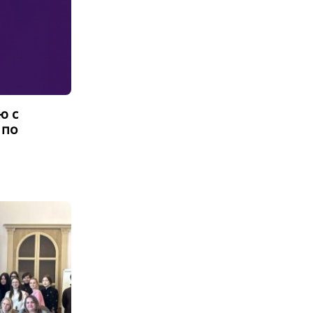
ю с
 по