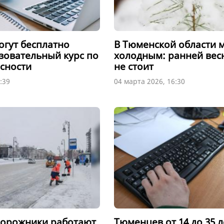
гут бесплатно
В Тюменской области м
зовательный курс по
холодным: ранней вес
сности
не стоит
:39
04 марта 2026, 16:30
дорожники работают
Тюменцев от 14 до 35 л