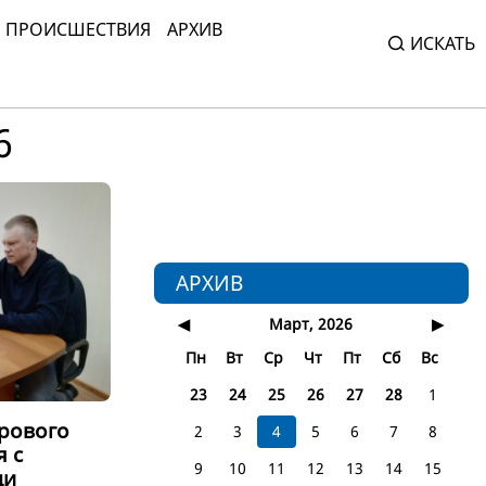
ПРОИСШЕСТВИЯ
АРХИВ
ИСКАТЬ
6
АРХИВ
◀
Март, 2026
▶
Пн
Вт
Ср
Чт
Пт
Сб
Вс
23
24
25
26
27
28
1
дрового
2
3
4
5
6
7
8
я с
9
10
11
12
13
14
15
щи