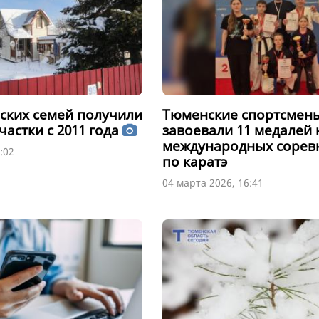
нских семей получили
Тюменские спортсмен
астки с 2011 года
завоевали 11 медалей 
международных сорев
:02
по каратэ
04 марта 2026, 16:41