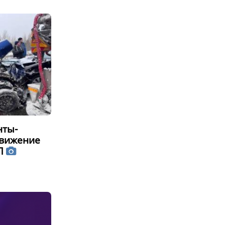
нты-
движение
ТП