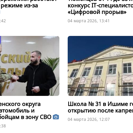
 режиме из-за
конкурс IT-специалист
«Цифровой прорыв»
:42
04 марта 2026, 13:41
нского округа
Школа № 31 в Ишиме г
втомобиль и
открытию после капре
бойцам в зону СВО
04 марта 2026, 12:07
:38