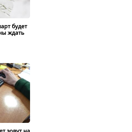
арт будет
ны ждать
ет зовут на