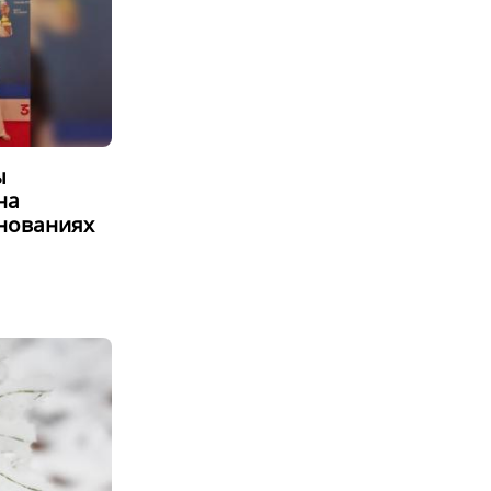
ы
на
нованиях