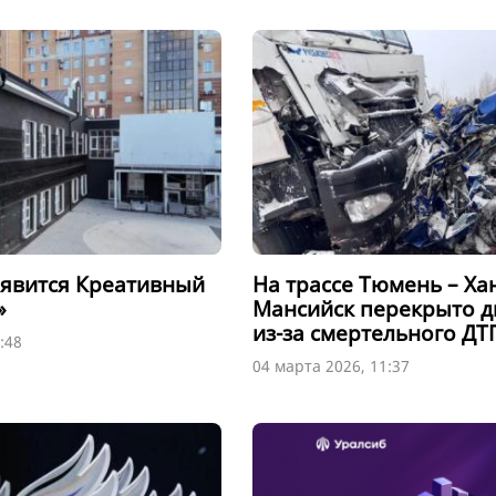
явится Креативный
На трассе Тюмень – Ха
»
Мансийск перекрыто 
из-за смертельного Д
:48
04 марта 2026, 11:37