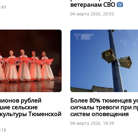
ветеранам СВО
:49
04 марта 2026, 20:03
лионов рублей
Более 80% тюменцев 
шие сельские
сигналы тревоги при 
культуры Тюменской
систем оповещения
04 марта 2026, 18:39
:18