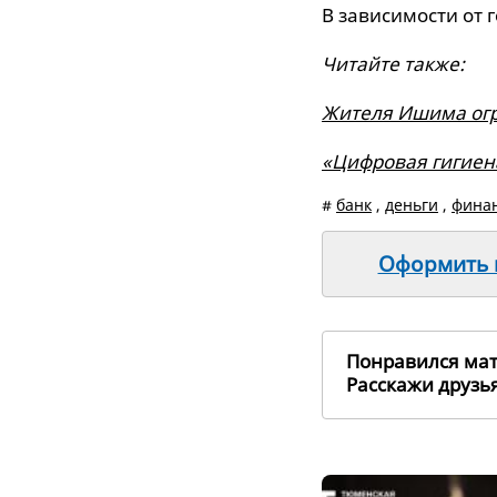
В зависимости от 
Читайте также:
Жителя Ишима огр
«Цифровая гигиена
#
банк
,
деньги
,
фина
Оформить п
Понравился ма
Расскажи друз