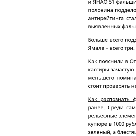
и ЯНАО 51 фальши
половина поддело
антирейтинга ст
выявленных фаль
Больше всего подд
Ямале – всего три.
Как пояснили в О
кассиры зачастую
меньшего номина
стоит проверять 
Как распознать 
ранее. Среди са
рельефные элемен
купюре в 1000 руб
зеленый, а блестя