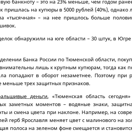
вую банкноту – это на 23% меньше, чем годом ране
к пришлась на купюры в 5000 рублей (40%), однако
ала «тысячная» – на нее пришлось больше полови
шивок.
елок обнаружили на юге области – 30 штук, в Югре 
тделении Банка России по Тюменской области, поку
 внимательны лишь к крупным купюрам, тогда как п
ла попадают в оборот незаметнее. Поэтому при р
не меньше трех защитных признаков.
фальшивые деньги
, «Тюменская область сегодня»
мых заметных моментов – водяные знаки, защитна
ты и смена цвета при наклоне. Например, на совр
лей герб Ярославля меняет цвет с малинового на зо
щая полоса на зеленом фоне смещается и становитс