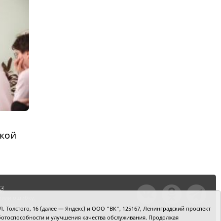
кой
тили ошибку,
шкой текст и
. Толстого, 16 (далее — Яндекс) и ООО "ВК", 125167, Ленинградский проспект
+Enter
 работоспособности и улучшения качества обслуживания. Продолжая