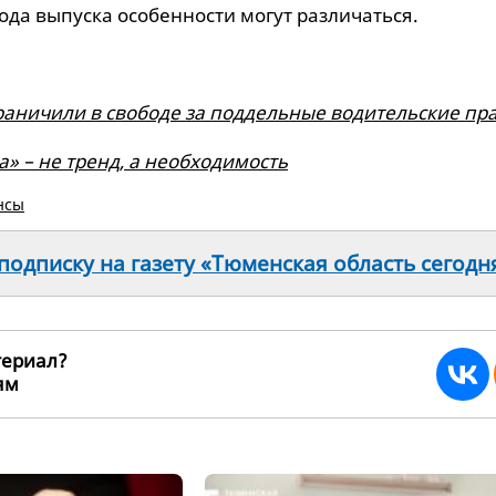
года выпуска особенности могут различаться.
аничили в свободе за поддельные водительские пр
» – не тренд, а необходимость
нсы
одписку на газету «Тюменская область сегодн
териал?
ьям
268270