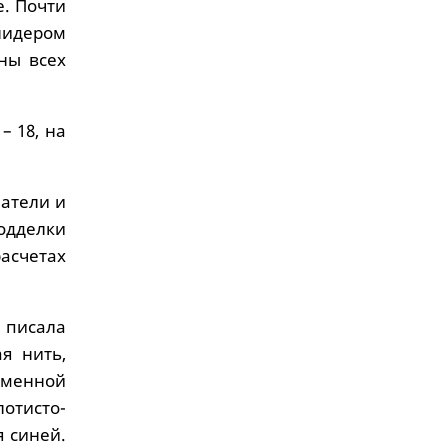
е. Почти
 лидером
ны всех
– 18, на
патели и
одделки
асчетах
 писала
я нить,
еменной
лотисто-
я синей.