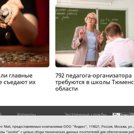
ли главные
792 педагога-организатора
е съедают их
требуются в школы Тюменс
области
й
Журналы
Экстренные службы
ов и
Редакция
и Госучреждения
Если вы заме
RSS поток
Сведения об
выделите мы
 Mail, предоставляемые компаниями ООО "Яндекс", 119021, Россия, Москва, ул. Л
организации
нажмите
Ctrl
 файлы "cookie" с целью сбора технических данных посетителей для обеспечения