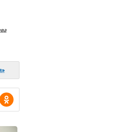
ава
я»