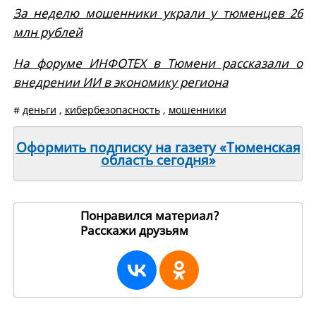
За неделю мошенники украли у тюменцев 26
млн рублей
На форуме ИНФОТЕХ в Тюмени рассказали о
внедрении ИИ в экономику региона
#
деньги
,
кибербезопасность
,
мошенники
Оформить подписку на газету «Тюменская
область сегодня»
Понравился материал?
Расскажи друзьям
264342