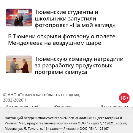
Тюменские студенты и
школьники запустили
фотопроект «На мой взгляд»
В Тюмени открыли фотозону о полете
Менделеева на воздушном шаре
Тюменскую команду наградили
за разработку продуктовых
программ кампуса
© АНО «Тюменская область сегодня»,
2002-2026 г.
Архив новостей
Журналы
Экстренные сл
Новости городов и
Редакция
и Госучрежден
районов ТО
RSS поток
Сведения об
Настоящий ресурс использует сервисы веб-аналитики Яндекс Метрика и
организации
Рейтинг Mail, предоставляемые компаниями ООО "Яндекс", 119021, Россия,
Москва, ул. Л. Толстого, 16 (далее — Яндекс) и ООО "ВК", 125167,
Главный редактор Рябков А.В.