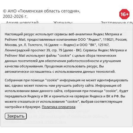
© АНО «Тюменская область сегодня»,
2002-2026 г.
Архив новостей
Журналы
Экстренные сл
Новости городов и
Редакция
и Госучрежден
районов ТО
RSS поток
Сведения об
Настоящий ресурс использует сервисы веб-аналитики Яндекс Метрика и
организации
Рейтинг Mail, предоставляемые компаниями ООО "Яндекс", 119021, Россия,
Москва, ул. Л. Толстого, 16 (далее — Яндекс) и ООО "ВК", 125167,
Главный редактор Рябков А.В.
Ленинградский проспект 39, стр. 79 (далее - ВК). Сервисы Яндекс Метрика и
Редакция: 625002, Тюмень, Осипенко, 81,
Рейтинг Mail используют файлы "cookie" с целью сбора технических
телефон (3452)49-00-18,
e-mail: tumentoday@obl72.ru
данных посетителей для обеспечения работоспособности и улучшения
Адрес для писем: 625000, Россия, Тюмень, Почтамт,
качества обслуживания. Продолжая использовать ресурс, Вы
а/я 371. Для пресс-релизов: tumentoday@obl72.ru.
автоматически соглашаетесь с использованием данных технологий.
Отдел писем: тел. (3452) 39-90-59. Отдел рекламы:
тел. (3452) 39-90-51. Регистрация СМИ: Сетевое
Собранная при помощи "cookie" информация не может идентифицировать
издание «Интернет-газета «Тюменская область
вас, однако может помочь нам улучшить работу сайта. Информация об
сегодня», свидетельство о регистрации СМИ Эл №
использовании вами данного сайта, собранная при помощи "cookie", будет
ФС77-64918 от 24.02.2016 выдано Федеральной
передаваться Яндексу и ВК и храниться на серверах Яндекса и ВК в РФ. Вы
службой по надзору в сфере связи, информационных
можете отказаться от использования "cookie", выбрав соответствующие
технологий и массовых коммуникаций
настройки в браузере.
Политика оператора
(Роскомнадзор). Учредитель: Автономная
Закрыть
некоммерческая организация «Тюменская область
сегодня».
Политика оператора