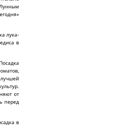
Лунным
годня»
ка лука-
редиса в
Посадка
оматов,
лучшей
ультур.
няют от
ь перед
садка в