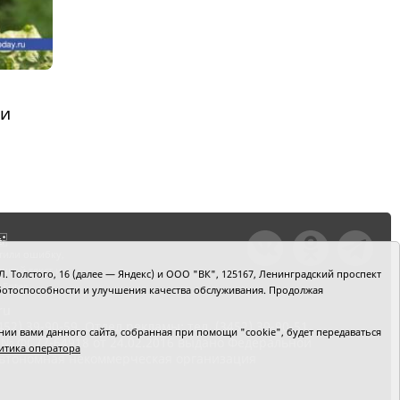
ли
тили ошибку,
шкой текст и
. Толстого, 16 (далее — Яндекс) и ООО "ВК", 125167, Ленинградский проспект
+Enter
 работоспособности и улучшения качества обслуживания. Продолжая
ru
2) 39-90-59. Отдел рекламы: тел. (3452) 39-90-51.
и вами данного сайта, собранная при помощи "cookie", будет передаваться
 № ФС77-64918 от 24.02.2016 выдано Федеральной
итика оператора
 Автономная некоммерческая организация