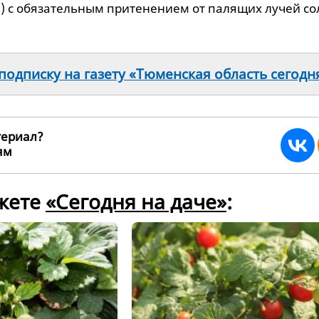
) с обязательным притенением от палящих лучей со
одписку на газету «Тюменская область сегодн
териал?
ьям
258533
южете
«Сегодня на даче»
: