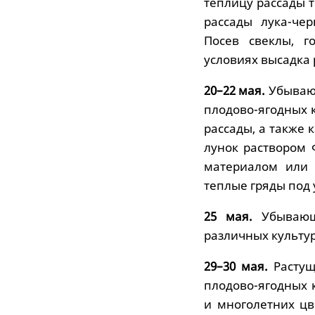
теплицу рассады т
рассады лука-чер
Посев свеклы, г
условиях высадка 
20–22 мая.
Убывающ
плодово-ягодных к
рассады, а также 
лунок раствором
материалом или 
теплые гряды под 
25 мая.
Убывающа
различных культур
29–30 мая.
Растущ
плодово-ягодных 
и многолетних цв