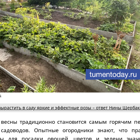
й
вырастить в саду яркие и эффектные розы – ответ Нины Щерба
 весны традиционно становится самым горячим п
садоводов. Опытные огородники знают, что пр
ы для посадки овощей, цветов и зелени знач