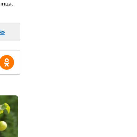
лнца.
я»