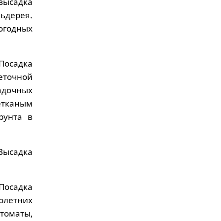
 высадка
ьдерея.
огодных
Посадка
веточной
садочных
етканым
рунта в
Высадка
Посадка
олетних
томаты,