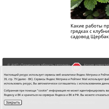
Какие работы пр
грядках с клубни
садовод Щербак
© АНО «Тюменская область сегодня»,
Архив новосте
2002-2026 г.
Новости город
районов ТО
Настоящий ресурс использует сервисы веб-аналитики Яндекс Метрика и Рейтинг
39, стр. 79 (далее - ВК). Сервисы Яндекс Метрика и Рейтинг Mail используют
использовать ресурс, Вы автоматически соглашаетесь с использованием данн
Главный редактор Рябков А.В.
Редакция: 625002, Тюмень, О
Адрес для писем: 625000, Россия, Тюмень, Почтамт, а/я 371.
Собранная при помощи "cookie" информация не может идентифицировать вас,
Регистрация СМИ: Сетевое издание «Интернет-газета «Тюм
Яндексу и ВК и храниться на серверах Яндекса и ВК в РФ. Вы можете отказать
службой по надзору в сфере связи, информационных техно
«Тюменская область сегодня».
Политика оператора
Закрыть