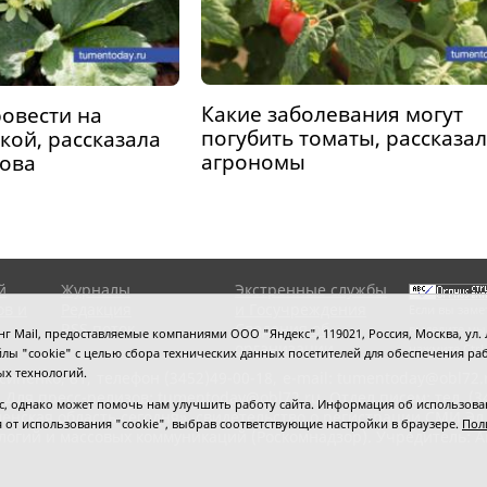
Какие заболевания могут
овести на
погубить томаты, рассказа
кой, рассказала
агрономы
ова
й
Журналы
Экстренные службы
ов и
Редакция
и Госучреждения
Если вы заме
RSS поток
Сведения об
выделите мы
 Mail, предоставляемые компаниями ООО "Яндекс", 119021, Россия, Москва, ул. Л
организации
нажмите
Ctrl
 файлы "cookie" с целью сбора технических данных посетителей для обеспечения
ых технологий.
сипенко, 81,
телефон (3452)49-00-18,
e-mail: tumentoday@obl72.
 Для пресс-релизов: tumentoday@obl72.ru. Отдел писем: тел. (345
 однако может помочь нам улучшить работу сайта. Информация об использовани
енская область сегодня», свидетельство о регистрации СМИ Эл
ся от использования "cookie", выбрав соответствующие настройки в браузере.
Пол
логий и массовых коммуникаций (Роскомнадзор). Учредитель: