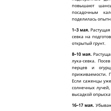
повышают шанс
посадочным кал
поделилась опытн
1–3 мая.
Растущая 
севка на подгото
открытый грунт.
8–10 мая.
Растущая
лука-севка. Посе
перцев и огур
приживаемости. П
Если саженцы уже
солнечных лучей,
высадкой опрыска
16–17 мая.
Убывающ