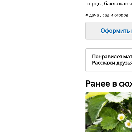
перцы, баклажаны
#
дача
,
сад и огород
Оформить п
Понравился ма
Расскажи друз
Ранее в с