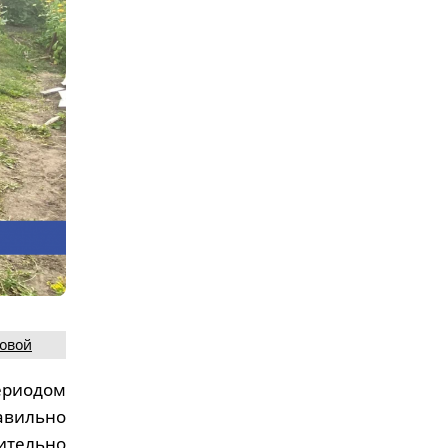
ковой
ериодом
авильно
ительно