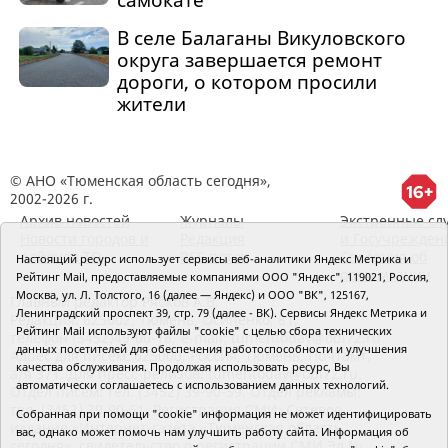
В селе Балаганы Викуловского
округа завершается ремонт
дороги, о котором просили
жители
© АНО «Тюменская область сегодня»,
2002-2026 г.
Архив новостей
Журналы
Экстренные сл
Новости городов и
Редакция
и Госучрежден
районов ТО
RSS поток
Сведения об
Настоящий ресурс использует сервисы веб-аналитики Яндекс Метрика и
организации
Рейтинг Mail, предоставляемые компаниями ООО "Яндекс", 119021, Россия,
Москва, ул. Л. Толстого, 16 (далее — Яндекс) и ООО "ВК", 125167,
Главный редактор Рябков А.В.
Ленинградский проспект 39, стр. 79 (далее - ВК). Сервисы Яндекс Метрика и
Редакция: 625002, Тюмень, Осипенко, 81,
Рейтинг Mail используют файлы "cookie" с целью сбора технических
телефон (3452)49-00-18,
e-mail: tumentoday@obl72.ru
данных посетителей для обеспечения работоспособности и улучшения
Адрес для писем: 625000, Россия, Тюмень, Почтамт,
качества обслуживания. Продолжая использовать ресурс, Вы
а/я 371. Для пресс-релизов: tumentoday@obl72.ru.
автоматически соглашаетесь с использованием данных технологий.
Отдел писем: тел. (3452) 39-90-59. Отдел рекламы:
тел. (3452) 39-90-51. Регистрация СМИ: Сетевое
Собранная при помощи "cookie" информация не может идентифицировать
издание «Интернет-газета «Тюменская область
вас, однако может помочь нам улучшить работу сайта. Информация об
сегодня», свидетельство о регистрации СМИ Эл №