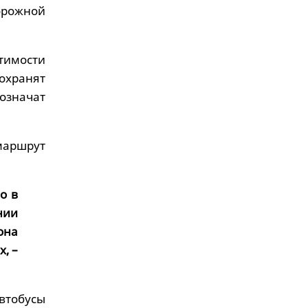
рожной
стимости
охранят
означат
маршрут
о в
нии
она
, –
автобусы