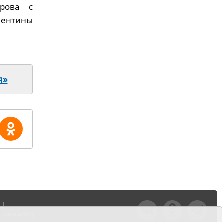
рова с
лентины
я»
тили ошибку,