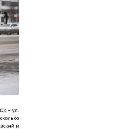
ОК – ул.
есколько
овский и