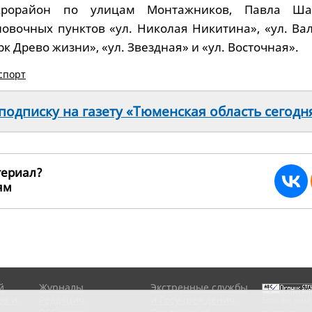
крорайон по улицам Монтажников, Павла Ша
овочных пунктов «ул. Николая Никитина», «ул. Ва
к Древо жизни», «ул. Звездная» и «ул. Восточная».
спорт
одписку на газету «Тюменская область сегодн
териал?
ьям
238909
й
Журналы
Экстренные службы
ов и
Редакция
и Госучреждения
Если вы заме