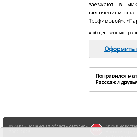
заезжают в ми
включением остан
Трофимовой», «Пар
#
общественный тран
Оформить п
Понравился ма
Расскажи друз
© АНО «Тюменская область сегодня»,
Архив новосте
2002-2026 г.
Новости город