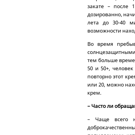
закате – после 
дозированно, начи
лета до 30-40 м
возможности наход
Во время пребыв
солнцезащитными 
тем больше време
50 и 50+, челове
повторно этот кре
или 20, можно нах
крем.
– Часто ли обращ
– Чаще всего 
доброкачестве