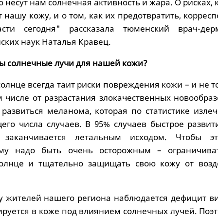
ю несут нам солнечная активность и жара. О рисках,
 нашу кожу, и о том, как их предотвратить, коррес
сти сегодня" рассказала тюменский врач-дерм
ских наук Наталья Кравец.
ны солнечные лучи для нашей кожи?
олнце всегда таит риски повреждения кожи – и не т
ом числе от разрастания злокачественных новообра
развиться меланома, которая по статистике излеч
щего числа случаев. В 95% случаев быстрое развит
я заканчивается летальным исходом. Чтобы э
ому надо быть очень осторожным – ограничива
олнце и тщательно защищать свою кожу от возд
 у жителей нашего региона наблюдается дефицит в
ируется в коже под влиянием солнечных лучей. Поэ