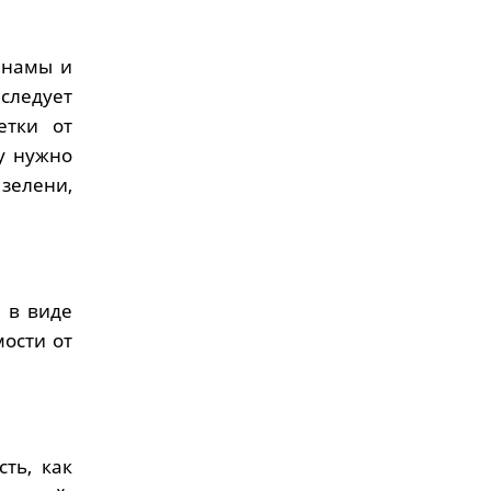
анамы и
следует
етки от
у нужно
зелени,
 в виде
мости от
ть, как