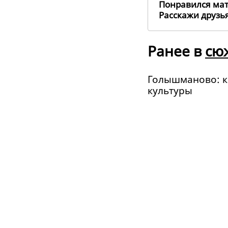
Понравился ма
Расскажи друз
Ранее в
сю
Голышманово: к
культуры