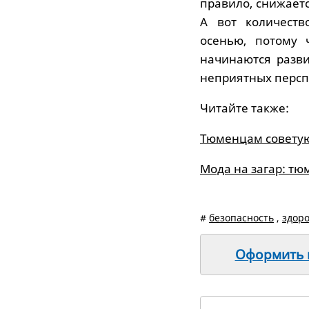
правило, снижаетс
А вот количеств
осенью, потому 
начинаются разви
неприятных перспе
Читайте также:
Тюменцам советую
Мода на загар: тю
#
безопасность
,
здор
Оформить п