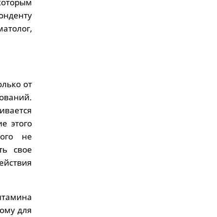
 которым
понденту
атолог,
олько от
зований.
ивается
ие этого
того не
ть свое
ействия
итамина
тому для