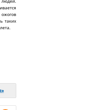
я людей.
ивается
 ожогов
ь таких
лета.
я»