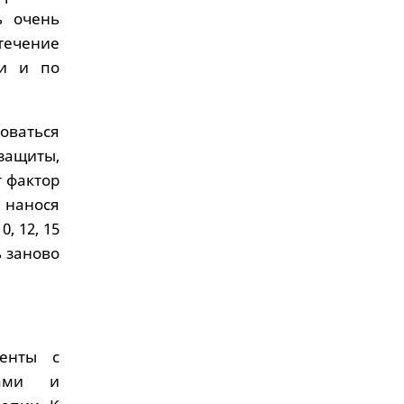
ь очень
 течение
ми и по
оваться
защиты,
т фактор
е нанося
, 12, 15
ь заново
енты с
мами и