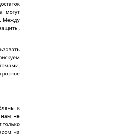
остаток
е могут
в. Между
защиты,
льзовать
рискуем
томами,
грозное
блены к
 нам не
т только
ером на