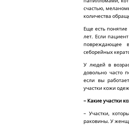
папилломами, кот
счастью, меланомы
количества обращ
Еще есть понятие
лет. Если пациен
повреждающее в
себорейных керат
У людей в возрас
довольно часто 
если вы работае
участки кожи оде
– Какие участки к
– Участки, котор
раковины. У женщ