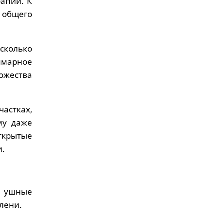
апии. К
т общего
сколько
уммарное
жества
астках,
му даже
ткрытые
и.
и ушные
лени.