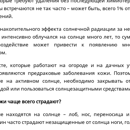
орые требуют удаления без последующей химиотер
 встречаются не так часто – может быть, всего 1% о
ений.
 накопительного эффекта солнечной радиации за не
т интенсивно облучался на солнце много лет, то с
оздействие может привести к появлению мно
ом.
те, которые работают на огороде и на дачных уч
появляются предраковые заболевания кожи. Поэто
те на активном солнце, необходимо закрывать о
ждой или пользоваться солнцезащитными средствам
ожи чаще всего страдают?
ые находятся на солнце – лоб, нос, переносица 
ин часто страдают незащищенные от солнца ноги, го