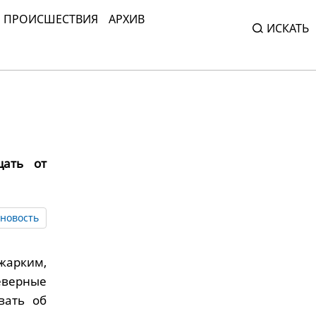
ПРОИСШЕСТВИЯ
АРХИВ
ИСКАТЬ
щать от
новость
 жарким,
еверные
вать об