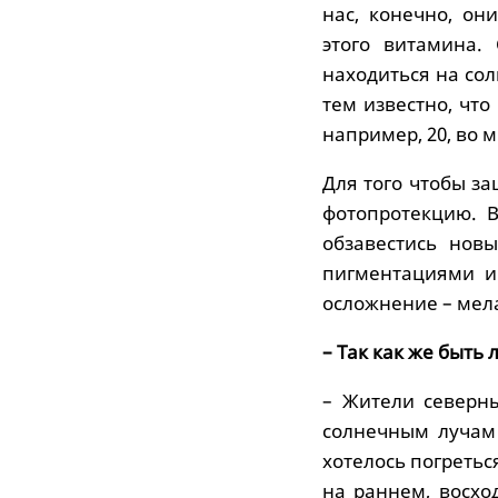
нас, конечно, он
этого витамина.
находиться на сол
тем известно, чт
например, 20, во 
Для того чтобы з
фотопротекцию. 
обзавестись нов
пигментациями и
осложнение – мел
– Так как же быть
– Жители северн
солнечным лучам
хотелось погретьс
на раннем, восхо