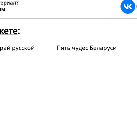
териал?
ьям
201801
жете
:
рай русской
Пять чудес Беларуси