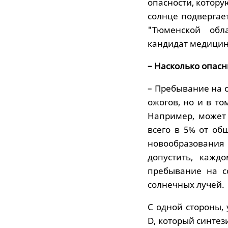
опасности, котору
солнце подвергает
"Тюменской обла
кандидат медицин
– Насколько опас
– Пребывание на с
ожогов, но и в т
Например, может 
всего в 5% от об
новообразовани
допустить, кажд
пребывание на с
солнечных лучей.
С одной стороны,
D, который синтез