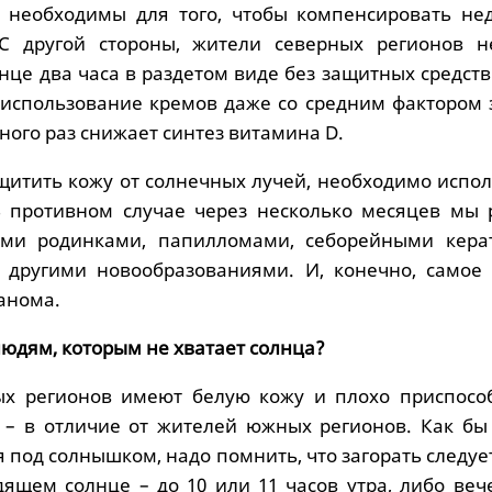
и необходимы для того, чтобы компенсировать нед
 С другой стороны, жители северных регионов н
нце два часа в раздетом виде без защитных средст
о использование кремов даже со средним фактором 
много раз снижает синтез витамина D.
ащитить кожу от солнечных лучей, необходимо испо
В противном случае через несколько месяцев мы 
ыми родинками, папилломами, себорейными кера
 другими новообразованиями. И, конечно, самое 
анома.
 людям, которым не хватает солнца?
ых регионов имеют белую кожу и плохо приспосо
 – в отличие от жителей южных регионов. Как бы
я под солнышком, надо помнить, что загорать следуе
дящем солнце – до 10 или 11 часов утра, либо веч