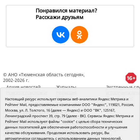
Понравился материал?
Расскажи друзьям
199458
© АНО «Тюменская область сегодня»,
2002-2026 г.
Архив новостей
Журналы
Экстренные сл
Новости городов и
Редакция
и Госучрежден
районов ТО
RSS поток
Сведения об
Настоящий ресурс использует сервисы веб-аналитики Яндекс Метрика и
организации
Рейтинг Mail, предоставляемые компаниями ООО "Яндекс", 119021, Россия,
Москва, ул. Л. Толстого, 16 (далее — Яндекс) и ООО "ВК", 125167,
Главный редактор Рябков А.В.
Ленинградский проспект 39, стр. 79 (далее - ВК). Сервисы Яндекс Метрика и
Редакция: 625002, Тюмень, Осипенко, 81,
Рейтинг Mail используют файлы "cookie" с целью сбора технических
телефон (3452)49-00-18,
e-mail: tumentoday@obl72.ru
данных посетителей для обеспечения работоспособности и улучшения
Адрес для писем: 625000, Россия, Тюмень, Почтамт,
качества обслуживания. Продолжая использовать ресурс, Вы
а/я 371. Для пресс-релизов: tumentoday@obl72.ru.
автоматически соглашаетесь с использованием данных технологий.