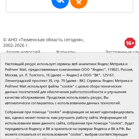
© АНО «Тюменская область сегодня»,
2002-2026 г.
Архив новостей
Журналы
Экстренные сл
Новости городов и
Редакция
и Госучрежден
районов ТО
RSS поток
Сведения об
Настоящий ресурс использует сервисы веб-аналитики Яндекс Метрика и
организации
Рейтинг Mail, предоставляемые компаниями ООО "Яндекс", 119021, Россия,
Москва, ул. Л. Толстого, 16 (далее — Яндекс) и ООО "ВК", 125167,
Главный редактор Рябков А.В.
Ленинградский проспект 39, стр. 79 (далее - ВК). Сервисы Яндекс Метрика и
Редакция: 625002, Тюмень, Осипенко, 81,
Рейтинг Mail используют файлы "cookie" с целью сбора технических
телефон (3452)49-00-18,
e-mail: tumentoday@obl72.ru
данных посетителей для обеспечения работоспособности и улучшения
Адрес для писем: 625000, Россия, Тюмень, Почтамт,
качества обслуживания. Продолжая использовать ресурс, Вы
а/я 371. Для пресс-релизов: tumentoday@obl72.ru.
автоматически соглашаетесь с использованием данных технологий.
Отдел писем: тел. (3452) 39-90-59. Отдел рекламы:
тел. (3452) 39-90-51. Регистрация СМИ: Сетевое
Собранная при помощи "cookie" информация не может идентифицировать
издание «Интернет-газета «Тюменская область
вас, однако может помочь нам улучшить работу сайта. Информация об
сегодня», свидетельство о регистрации СМИ Эл №
использовании вами данного сайта, собранная при помощи "cookie", будет
ФС77-64918 от 24.02.2016 выдано Федеральной
передаваться Яндексу и ВК и храниться на серверах Яндекса и ВК в РФ. Вы
службой по надзору в сфере связи, информационных
можете отказаться от использования "cookie", выбрав соответствующие
технологий и массовых коммуникаций