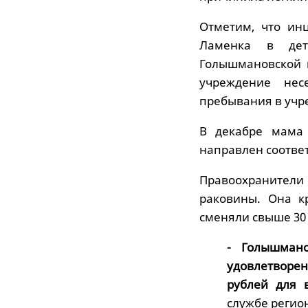
Отметим, что инц
Ламенка в детс
Голышмановской в
учреждение нес
пребывания в учр
В декабре мама 
направлен соответ
Правоохранители
раковины. Она к
сменяли свыше 30 
- Голышман
удовлетворен
рублей для 
службе регио