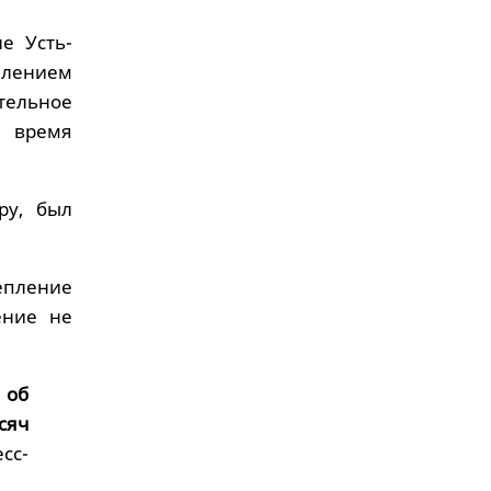
е Усть-
лением
тельное
о время
ру, был
епление
ение не
 об
сяч
сс-