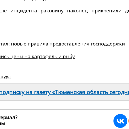
сле инцидента раковину наконец прикрепили 
тал: новые правила предоставления господдержки
ись цены на картофель и рыбу
атура
одписку на газету «Тюменская область сегодн
териал?
ьям
196632