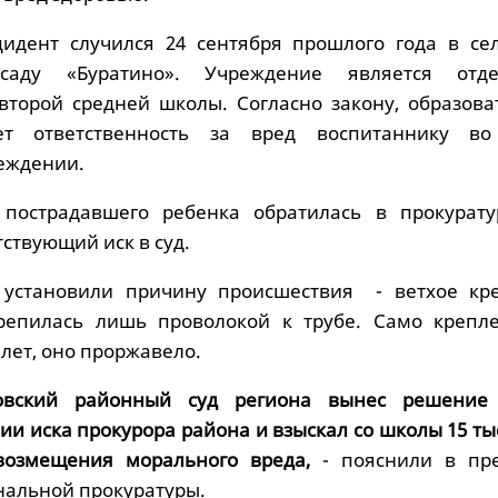
идент случился 24 сентября прошлого года в сел
аду «Буратино». Учреждение является отде
торой средней школы. Согласно закону, образова
ет ответственность за вред воспитаннику в
еждении.
пострадавшего ребенка обратилась в прокурату
ствующий иск в суд.
 установили причину происшествия - ветхое кр
репилась лишь проволокой к трубе. Само крепл
лет, оно проржавело.
овский районный суд региона вынес решение
ии иска прокурора района и взыскал со школы 15 ты
возмещения морального вреда,
- пояснили в пре
нальной прокуратуры.