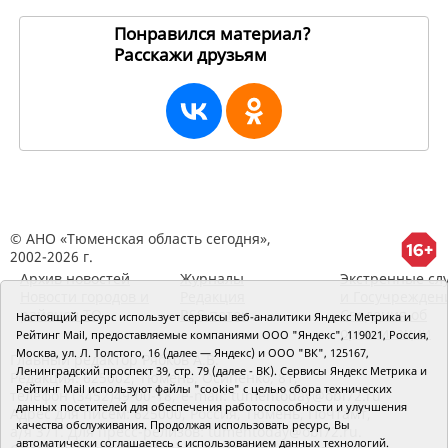
Понравился материал?
Расскажи друзьям
196447
© АНО «Тюменская область сегодня»,
2002-2026 г.
Архив новостей
Журналы
Экстренные сл
Новости городов и
Редакция
и Госучрежден
районов ТО
RSS поток
Сведения об
Настоящий ресурс использует сервисы веб-аналитики Яндекс Метрика и
организации
Рейтинг Mail, предоставляемые компаниями ООО "Яндекс", 119021, Россия,
Москва, ул. Л. Толстого, 16 (далее — Яндекс) и ООО "ВК", 125167,
Главный редактор Рябков А.В.
Ленинградский проспект 39, стр. 79 (далее - ВК). Сервисы Яндекс Метрика и
Редакция: 625002, Тюмень, Осипенко, 81,
Рейтинг Mail используют файлы "cookie" с целью сбора технических
телефон (3452)49-00-18,
e-mail: tumentoday@obl72.ru
данных посетителей для обеспечения работоспособности и улучшения
Адрес для писем: 625000, Россия, Тюмень, Почтамт,
качества обслуживания. Продолжая использовать ресурс, Вы
а/я 371. Для пресс-релизов: tumentoday@obl72.ru.
автоматически соглашаетесь с использованием данных технологий.