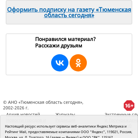
Оформить подписку на газету «Тюменская
область сегодня»
Понравился материал?
Расскажи друзьям
195710
© АНО «Тюменская область сегодня»,
2002-2026 г.
Архив новостей
Журналы
Экстренные сл
Новости городов и
Редакция
и Госучрежден
районов ТО
RSS поток
Сведения об
Настоящий ресурс использует сервисы веб-аналитики Яндекс Метрика и
организации
Рейтинг Mail, предоставляемые компаниями ООО "Яндекс", 119021, Россия,
Москва, ул. Л. Толстого, 16 (далее — Яндекс) и ООО "ВК", 125167,