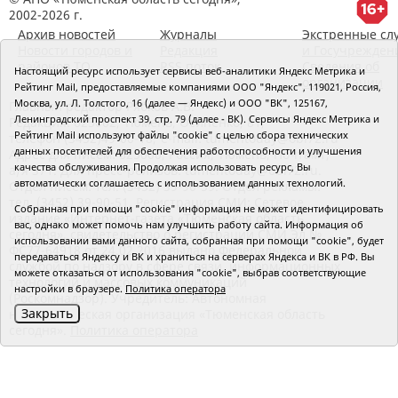
2002-2026 г.
Архив новостей
Журналы
Экстренные сл
Новости городов и
Редакция
и Госучрежден
районов ТО
RSS поток
Сведения об
Настоящий ресурс использует сервисы веб-аналитики Яндекс Метрика и
организации
Рейтинг Mail, предоставляемые компаниями ООО "Яндекс", 119021, Россия,
Москва, ул. Л. Толстого, 16 (далее — Яндекс) и ООО "ВК", 125167,
Главный редактор Рябков А.В.
Ленинградский проспект 39, стр. 79 (далее - ВК). Сервисы Яндекс Метрика и
Редакция: 625002, Тюмень, Осипенко, 81,
Рейтинг Mail используют файлы "cookie" с целью сбора технических
телефон (3452)49-00-18,
e-mail: tumentoday@obl72.ru
данных посетителей для обеспечения работоспособности и улучшения
Адрес для писем: 625000, Россия, Тюмень, Почтамт,
качества обслуживания. Продолжая использовать ресурс, Вы
а/я 371. Для пресс-релизов: tumentoday@obl72.ru.
автоматически соглашаетесь с использованием данных технологий.
Отдел писем: тел. (3452) 39-90-59. Отдел рекламы:
тел. (3452) 39-90-51. Регистрация СМИ: Сетевое
Собранная при помощи "cookie" информация не может идентифицировать
издание «Интернет-газета «Тюменская область
вас, однако может помочь нам улучшить работу сайта. Информация об
сегодня», свидетельство о регистрации СМИ Эл №
использовании вами данного сайта, собранная при помощи "cookie", будет
ФС77-64918 от 24.02.2016 выдано Федеральной
передаваться Яндексу и ВК и храниться на серверах Яндекса и ВК в РФ. Вы
службой по надзору в сфере связи, информационных
можете отказаться от использования "cookie", выбрав соответствующие
технологий и массовых коммуникаций
настройки в браузере.
Политика оператора
(Роскомнадзор). Учредитель: Автономная
Закрыть
некоммерческая организация «Тюменская область
сегодня».
Политика оператора