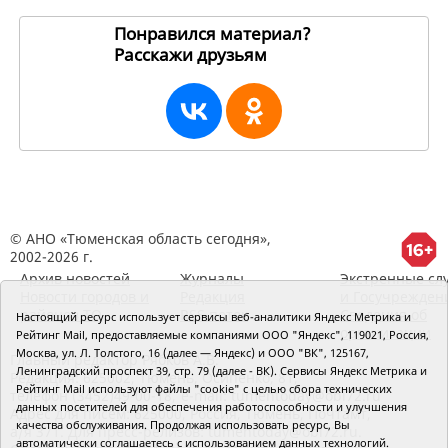
Понравился материал?
Расскажи друзьям
193536
© АНО «Тюменская область сегодня»,
2002-2026 г.
Архив новостей
Журналы
Экстренные сл
Новости городов и
Редакция
и Госучрежден
районов ТО
RSS поток
Сведения об
Настоящий ресурс использует сервисы веб-аналитики Яндекс Метрика и
организации
Рейтинг Mail, предоставляемые компаниями ООО "Яндекс", 119021, Россия,
Москва, ул. Л. Толстого, 16 (далее — Яндекс) и ООО "ВК", 125167,
Главный редактор Рябков А.В.
Ленинградский проспект 39, стр. 79 (далее - ВК). Сервисы Яндекс Метрика и
Редакция: 625002, Тюмень, Осипенко, 81,
Рейтинг Mail используют файлы "cookie" с целью сбора технических
телефон (3452)49-00-18,
e-mail: tumentoday@obl72.ru
данных посетителей для обеспечения работоспособности и улучшения
Адрес для писем: 625000, Россия, Тюмень, Почтамт,
качества обслуживания. Продолжая использовать ресурс, Вы
а/я 371. Для пресс-релизов: tumentoday@obl72.ru.
автоматически соглашаетесь с использованием данных технологий.