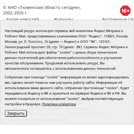
© АНО «Тюменская область сегодня»,
2002-2026 г.
Архив новостей
Журналы
Экстренные сл
Новости городов и
Редакция
и Госучрежден
районов ТО
RSS поток
Сведения об
Настоящий ресурс использует сервисы веб-аналитики Яндекс Метрика и
организации
Рейтинг Mail, предоставляемые компаниями ООО "Яндекс", 119021, Россия,
Москва, ул. Л. Толстого, 16 (далее — Яндекс) и ООО "ВК", 125167,
Главный редактор Рябков А.В.
Ленинградский проспект 39, стр. 79 (далее - ВК). Сервисы Яндекс Метрика и
Редакция: 625002, Тюмень, Осипенко, 81,
Рейтинг Mail используют файлы "cookie" с целью сбора технических
телефон (3452)49-00-18,
e-mail: tumentoday@obl72.ru
данных посетителей для обеспечения работоспособности и улучшения
Адрес для писем: 625000, Россия, Тюмень, Почтамт,
качества обслуживания. Продолжая использовать ресурс, Вы
а/я 371. Для пресс-релизов: tumentoday@obl72.ru.
автоматически соглашаетесь с использованием данных технологий.
Отдел писем: тел. (3452) 39-90-59. Отдел рекламы:
тел. (3452) 39-90-51. Регистрация СМИ: Сетевое
Собранная при помощи "cookie" информация не может идентифицировать
издание «Интернет-газета «Тюменская область
вас, однако может помочь нам улучшить работу сайта. Информация об
сегодня», свидетельство о регистрации СМИ Эл №
использовании вами данного сайта, собранная при помощи "cookie", будет
ФС77-64918 от 24.02.2016 выдано Федеральной
передаваться Яндексу и ВК и храниться на серверах Яндекса и ВК в РФ. Вы
службой по надзору в сфере связи, информационных
можете отказаться от использования "cookie", выбрав соответствующие
технологий и массовых коммуникаций
настройки в браузере.
Политика оператора
(Роскомнадзор). Учредитель: Автономная
Закрыть
некоммерческая организация «Тюменская область
сегодня».
Политика оператора