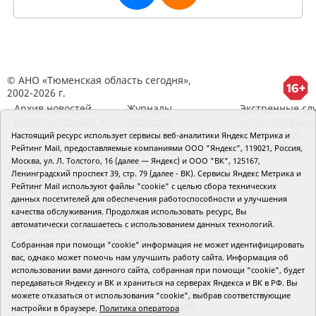
© АНО «Тюменская область сегодня»,
2002-2026 г.
Архив новостей
Журналы
Экстренные сл
Новости городов и
Редакция
и Госучрежден
районов ТО
RSS поток
Сведения об
Настоящий ресурс использует сервисы веб-аналитики Яндекс Метрика и
организации
Рейтинг Mail, предоставляемые компаниями ООО "Яндекс", 119021, Россия,
Москва, ул. Л. Толстого, 16 (далее — Яндекс) и ООО "ВК", 125167,
Главный редактор Рябков А.В.
Ленинградский проспект 39, стр. 79 (далее - ВК). Сервисы Яндекс Метрика и
Редакция: 625002, Тюмень, Осипенко, 81,
Рейтинг Mail используют файлы "cookie" с целью сбора технических
телефон (3452)49-00-18,
e-mail: tumentoday@obl72.ru
данных посетителей для обеспечения работоспособности и улучшения
Адрес для писем: 625000, Россия, Тюмень, Почтамт,
качества обслуживания. Продолжая использовать ресурс, Вы
а/я 371. Для пресс-релизов: tumentoday@obl72.ru.
автоматически соглашаетесь с использованием данных технологий.
Отдел писем: тел. (3452) 39-90-59. Отдел рекламы:
тел. (3452) 39-90-51. Регистрация СМИ: Сетевое
Собранная при помощи "cookie" информация не может идентифицировать
издание «Интернет-газета «Тюменская область
вас, однако может помочь нам улучшить работу сайта. Информация об
сегодня», свидетельство о регистрации СМИ Эл №
использовании вами данного сайта, собранная при помощи "cookie", будет
ФС77-64918 от 24.02.2016 выдано Федеральной
передаваться Яндексу и ВК и храниться на серверах Яндекса и ВК в РФ. Вы
службой по надзору в сфере связи, информационных
можете отказаться от использования "cookie", выбрав соответствующие
технологий и массовых коммуникаций
настройки в браузере.
Политика оператора