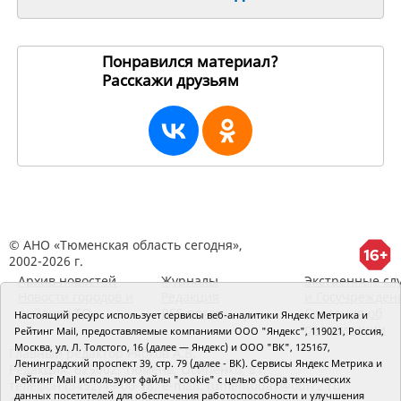
Понравился материал?
Расскажи друзьям
189312
© АНО «Тюменская область сегодня»,
2002-2026 г.
Архив новостей
Журналы
Экстренные сл
Новости городов и
Редакция
и Госучрежден
районов ТО
RSS поток
Сведения об
Настоящий ресурс использует сервисы веб-аналитики Яндекс Метрика и
организации
Рейтинг Mail, предоставляемые компаниями ООО "Яндекс", 119021, Россия,
Москва, ул. Л. Толстого, 16 (далее — Яндекс) и ООО "ВК", 125167,
Главный редактор Рябков А.В.
Ленинградский проспект 39, стр. 79 (далее - ВК). Сервисы Яндекс Метрика и
Редакция: 625002, Тюмень, Осипенко, 81,
Рейтинг Mail используют файлы "cookie" с целью сбора технических
телефон (3452)49-00-18,
e-mail: tumentoday@obl72.ru
данных посетителей для обеспечения работоспособности и улучшения