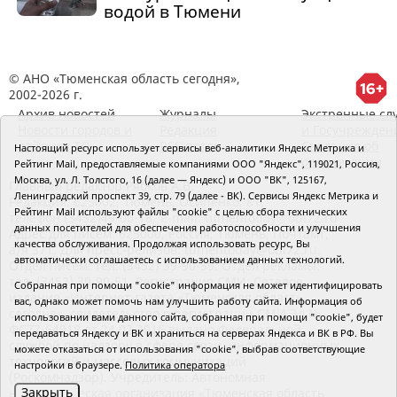
водой в Тюмени
© АНО «Тюменская область сегодня»,
2002-2026 г.
Архив новостей
Журналы
Экстренные сл
Новости городов и
Редакция
и Госучрежден
районов ТО
RSS поток
Сведения об
Настоящий ресурс использует сервисы веб-аналитики Яндекс Метрика и
организации
Рейтинг Mail, предоставляемые компаниями ООО "Яндекс", 119021, Россия,
Москва, ул. Л. Толстого, 16 (далее — Яндекс) и ООО "ВК", 125167,
Главный редактор Рябков А.В.
Ленинградский проспект 39, стр. 79 (далее - ВК). Сервисы Яндекс Метрика и
Редакция: 625002, Тюмень, Осипенко, 81,
Рейтинг Mail используют файлы "cookie" с целью сбора технических
телефон (3452)49-00-18,
e-mail: tumentoday@obl72.ru
данных посетителей для обеспечения работоспособности и улучшения
Адрес для писем: 625000, Россия, Тюмень, Почтамт,
качества обслуживания. Продолжая использовать ресурс, Вы
а/я 371. Для пресс-релизов: tumentoday@obl72.ru.
автоматически соглашаетесь с использованием данных технологий.
Отдел писем: тел. (3452) 39-90-59. Отдел рекламы:
тел. (3452) 39-90-51. Регистрация СМИ: Сетевое
Собранная при помощи "cookie" информация не может идентифицировать
издание «Интернет-газета «Тюменская область
вас, однако может помочь нам улучшить работу сайта. Информация об
сегодня», свидетельство о регистрации СМИ Эл №
использовании вами данного сайта, собранная при помощи "cookie", будет
ФС77-64918 от 24.02.2016 выдано Федеральной
передаваться Яндексу и ВК и храниться на серверах Яндекса и ВК в РФ. Вы
службой по надзору в сфере связи, информационных
можете отказаться от использования "cookie", выбрав соответствующие
технологий и массовых коммуникаций
настройки в браузере.
Политика оператора
(Роскомнадзор). Учредитель: Автономная
Закрыть
некоммерческая организация «Тюменская область