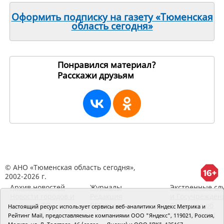
Оформить подписку на газету «Тюменская
область сегодня»
Понравился материал?
Расскажи друзьям
22881
© АНО «Тюменская область сегодня»,
2002-2026 г.
Архив новостей
Журналы
Экстренные сл
Новости городов и
Редакция
и Госучрежден
районов ТО
RSS поток
Сведения об
Настоящий ресурс использует сервисы веб-аналитики Яндекс Метрика и
организации
Рейтинг Mail, предоставляемые компаниями ООО "Яндекс", 119021, Россия,