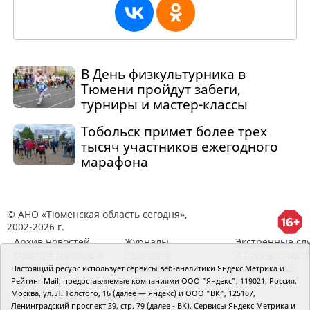
В День физкультурника в
Тюмени пройдут забеги,
турниры и мастер-классы
Тобольск примет более трех
тысяч участников ежегодного
марафона
© АНО «Тюменская область сегодня»,
2002-2026 г.
Архив новостей
Журналы
Экстренные сл
Новости городов и
Редакция
и Госучрежден
районов ТО
RSS поток
Сведения об
Настоящий ресурс использует сервисы веб-аналитики Яндекс Метрика и
организации
Рейтинг Mail, предоставляемые компаниями ООО "Яндекс", 119021, Россия,
Москва, ул. Л. Толстого, 16 (далее — Яндекс) и ООО "ВК", 125167,
Главный редактор Рябков А.В.
Ленинградский проспект 39, стр. 79 (далее - ВК). Сервисы Яндекс Метрика и