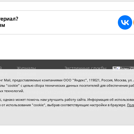
териал?
ьям
19324
й
Журналы
Экстренные службы
ов и
Редакция
и Госучреждения
Если вы заме
RSS поток
Сведения об
выделите мы
 Mail, предоставляемые компаниями ООО "Яндекс", 119021, Россия, Москва, ул. Л
организации
нажмите
Ctrl
 файлы "cookie" с целью сбора технических данных посетителей для обеспечения
ых технологий.
сипенко, 81,
телефон (3452)49-00-18,
e-mail: tumentoday@obl72.
 Для пресс-релизов: tumentoday@obl72.ru. Отдел писем: тел. (345
 однако может помочь нам улучшить работу сайта. Информация об использовани
енская область сегодня», свидетельство о регистрации СМИ Эл
ся от использования "cookie", выбрав соответствующие настройки в браузере.
Пол
логий и массовых коммуникаций (Роскомнадзор). Учредитель: