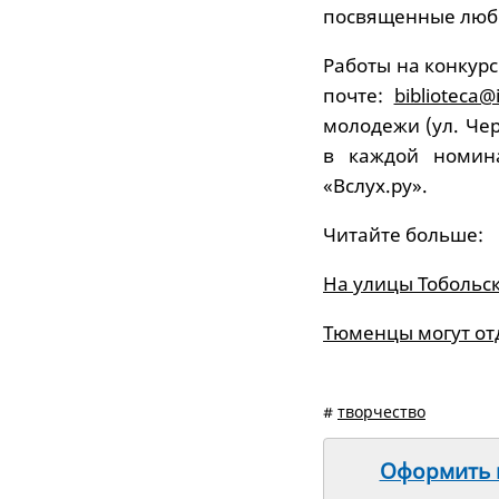
посвященные люб
Работы на конкур
почте:
biblioteca
молодежи (ул. Чер
в каждой номина
«Вслух.ру».
Читайте больше:
На улицы Тобольс
Тюменцы могут от
#
творчество
Оформить п