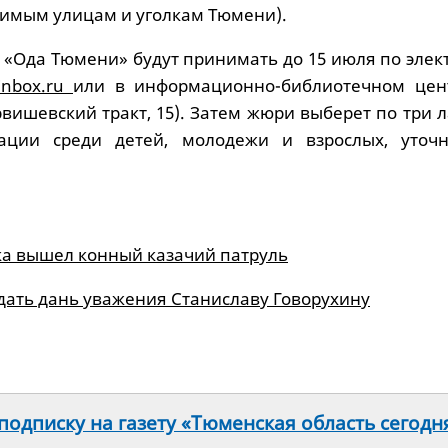
имым улицам и уголкам Тюмени).
с «Ода Тюмени» будут принимать до 15 июля по эле
@inbox.ru
или в информационно-библиотечном цен
вишевский тракт, 15). Затем жюри выберет по три 
ции среди детей, молодежи и взрослых, уточ
ка вышел конный казачий патруль
дать дань уважения Станиславу Говорухину
одписку на газету «Тюменская область сегодн