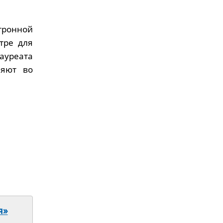
ктронной
тре для
лауреата
няют во
я»