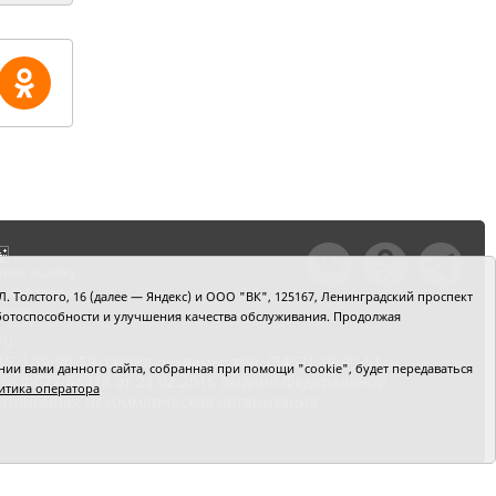
тили ошибку,
шкой текст и
. Толстого, 16 (далее — Яндекс) и ООО "ВК", 125167, Ленинградский проспект
+Enter
 работоспособности и улучшения качества обслуживания. Продолжая
ru
2) 39-90-59. Отдел рекламы: тел. (3452) 39-90-51.
и вами данного сайта, собранная при помощи "cookie", будет передаваться
 № ФС77-64918 от 24.02.2016 выдано Федеральной
итика оператора
 Автономная некоммерческая организация