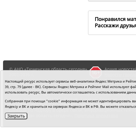
Понравился ма
Расскажи друз
© АНО «Тюменская область сегодня»,
Архив новосте
2002-2026 г.
Новости город
районов ТО
Настоящий ресурс использует сервисы веб-аналитики Яндекс Метрика и Рейтинг
39, стр. 79 (далее - ВК). Сервисы Яндекс Метрика и Рейтинг Mail используют
использовать ресурс, Вы автоматически соглашаетесь с использованием данн
Главный редактор Рябков А.В.
Редакция: 625002, Тюмень, О
Адрес для писем: 625000, Россия, Тюмень, Почтамт, а/я 371.
Собранная при помощи "cookie" информация не может идентифицировать вас,
Регистрация СМИ: Сетевое издание «Интернет-газета «Тюм
Яндексу и ВК и храниться на серверах Яндекса и ВК в РФ. Вы можете отказать
службой по надзору в сфере связи, информационных техно
«Тюменская область сегодня».
Политика оператора
Закрыть