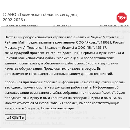
© АНО «Тюменская область сегодня»,
2002-2026 г.
Архив новостей
Журналы
Экстренные сл
Новости городов и
Редакция
и Госучрежден
районов ТО
RSS поток
Сведения об
Настоящий ресурс использует сервисы веб-аналитики Яндекс Метрика и
организации
Рейтинг Mail, предоставляемые компаниями ООО "Яндекс", 119021, Россия,
Москва, ул. Л. Толстого, 16 (далее — Яндекс) и ООО "ВК", 125167,
Главный редактор Рябков А.В.
Ленинградский проспект 39, стр. 79 (далее - ВК). Сервисы Яндекс Метрика и
Редакция: 625002, Тюмень, Осипенко, 81,
Рейтинг Mail используют файлы "cookie" с целью сбора технических
телефон (3452)49-00-18,
e-mail: tumentoday@obl72.ru
данных посетителей для обеспечения работоспособности и улучшения
Адрес для писем: 625000, Россия, Тюмень, Почтамт,
качества обслуживания. Продолжая использовать ресурс, Вы
а/я 371. Для пресс-релизов: tumentoday@obl72.ru.
автоматически соглашаетесь с использованием данных технологий.
Отдел писем: тел. (3452) 39-90-59. Отдел рекламы:
тел. (3452) 39-90-51. Регистрация СМИ: Сетевое
Собранная при помощи "cookie" информация не может идентифицировать
издание «Интернет-газета «Тюменская область
вас, однако может помочь нам улучшить работу сайта. Информация об
сегодня», свидетельство о регистрации СМИ Эл №
использовании вами данного сайта, собранная при помощи "cookie", будет
ФС77-64918 от 24.02.2016 выдано Федеральной
передаваться Яндексу и ВК и храниться на серверах Яндекса и ВК в РФ. Вы
службой по надзору в сфере связи, информационных
можете отказаться от использования "cookie", выбрав соответствующие
технологий и массовых коммуникаций
настройки в браузере.
Политика оператора
(Роскомнадзор). Учредитель: Автономная
Закрыть
некоммерческая организация «Тюменская область
сегодня».
Политика оператора