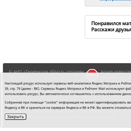
Понравился ма
Расскажи друз
© АНО «Тюменская область сегодня»,
Архив новосте
2002-2026 г.
Новости город
районов ТО
Настоящий ресурс использует сервисы веб-аналитики Яндекс Метрика и Рейтинг
39, стр. 79 (далее - ВК). Сервисы Яндекс Метрика и Рейтинг Mail используют
использовать ресурс, Вы автоматически соглашаетесь с использованием данн
Главный редактор Рябков А.В.
Редакция: 625002, Тюмень, О
Адрес для писем: 625000, Россия, Тюмень, Почтамт, а/я 371.
Собранная при помощи "cookie" информация не может идентифицировать вас,
Регистрация СМИ: Сетевое издание «Интернет-газета «Тюм
Яндексу и ВК и храниться на серверах Яндекса и ВК в РФ. Вы можете отказать
службой по надзору в сфере связи, информационных техно
«Тюменская область сегодня».
Политика оператора
Закрыть