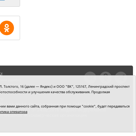
тили ошибку,
шкой текст и
. Толстого, 16 (далее — Яндекс) и ООО "ВК", 125167, Ленинградский проспект
+Enter
 работоспособности и улучшения качества обслуживания. Продолжая
ru
2) 39-90-59. Отдел рекламы: тел. (3452) 39-90-51.
и вами данного сайта, собранная при помощи "cookie", будет передаваться
 № ФС77-64918 от 24.02.2016 выдано Федеральной
итика оператора
 Автономная некоммерческая организация