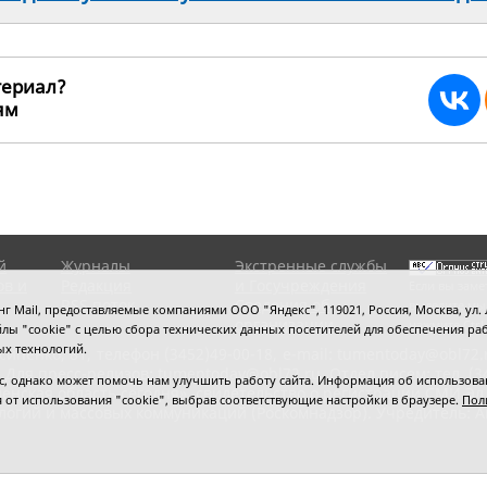
териал?
ьям
17730
й
Журналы
Экстренные службы
ов и
Редакция
и Госучреждения
Если вы заме
RSS поток
Сведения об
выделите мы
 Mail, предоставляемые компаниями ООО "Яндекс", 119021, Россия, Москва, ул. Л
организации
нажмите
Ctrl
 файлы "cookie" с целью сбора технических данных посетителей для обеспечения
ых технологий.
сипенко, 81,
телефон (3452)49-00-18,
e-mail: tumentoday@obl72.
 Для пресс-релизов: tumentoday@obl72.ru. Отдел писем: тел. (345
 однако может помочь нам улучшить работу сайта. Информация об использовани
енская область сегодня», свидетельство о регистрации СМИ Эл
ся от использования "cookie", выбрав соответствующие настройки в браузере.
Пол
логий и массовых коммуникаций (Роскомнадзор). Учредитель: