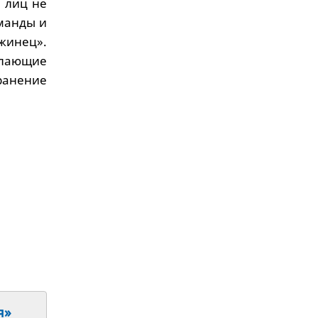
 лиц не
манды и
жинец».
елающие
ранение
я»