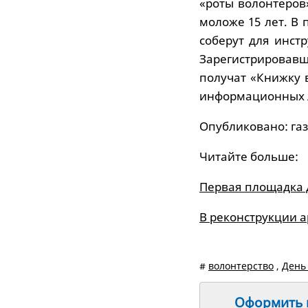
«роты волонтеров
моложе 15 лет. В
соберут для инст
Зарегистрировав
получат «Книжку 
информационных л
Опубликовано: газ
Читайте больше:
Первая площадка 
В реконструкции 
#
волонтерство
,
День
Оформить п