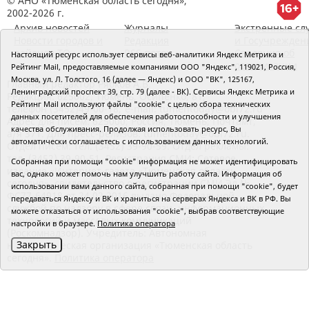
© АНО «Тюменская область сегодня»,
2002-2026 г.
Архив новостей
Журналы
Экстренные сл
Новости городов и
Редакция
и Госучрежден
районов ТО
RSS поток
Сведения об
Настоящий ресурс использует сервисы веб-аналитики Яндекс Метрика и
организации
Рейтинг Mail, предоставляемые компаниями ООО "Яндекс", 119021, Россия,
Москва, ул. Л. Толстого, 16 (далее — Яндекс) и ООО "ВК", 125167,
Главный редактор Рябков А.В.
Ленинградский проспект 39, стр. 79 (далее - ВК). Сервисы Яндекс Метрика и
Редакция: 625002, Тюмень, Осипенко, 81,
Рейтинг Mail используют файлы "cookie" с целью сбора технических
телефон (3452)49-00-18,
e-mail: tumentoday@obl72.ru
данных посетителей для обеспечения работоспособности и улучшения
Адрес для писем: 625000, Россия, Тюмень, Почтамт,
качества обслуживания. Продолжая использовать ресурс, Вы
а/я 371. Для пресс-релизов: tumentoday@obl72.ru.
автоматически соглашаетесь с использованием данных технологий.
Отдел писем: тел. (3452) 39-90-59. Отдел рекламы:
тел. (3452) 39-90-51. Регистрация СМИ: Сетевое
Собранная при помощи "cookie" информация не может идентифицировать
издание «Интернет-газета «Тюменская область
вас, однако может помочь нам улучшить работу сайта. Информация об
сегодня», свидетельство о регистрации СМИ Эл №
использовании вами данного сайта, собранная при помощи "cookie", будет
ФС77-64918 от 24.02.2016 выдано Федеральной
передаваться Яндексу и ВК и храниться на серверах Яндекса и ВК в РФ. Вы
службой по надзору в сфере связи, информационных
можете отказаться от использования "cookie", выбрав соответствующие
технологий и массовых коммуникаций
настройки в браузере.
Политика оператора
(Роскомнадзор). Учредитель: Автономная
Закрыть
некоммерческая организация «Тюменская область
сегодня».
Политика оператора