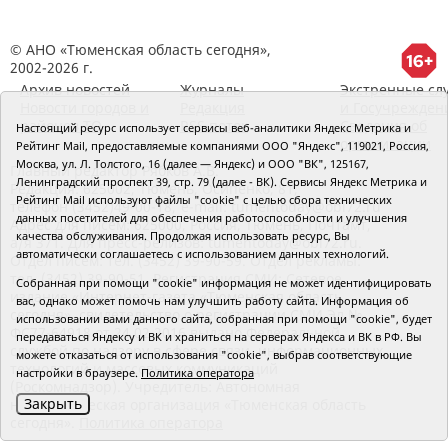
© АНО «Тюменская область сегодня»,
2002-2026 г.
Архив новостей
Журналы
Экстренные сл
Новости городов и
Редакция
и Госучрежден
районов ТО
RSS поток
Сведения об
Настоящий ресурс использует сервисы веб-аналитики Яндекс Метрика и
организации
Рейтинг Mail, предоставляемые компаниями ООО "Яндекс", 119021, Россия,
Москва, ул. Л. Толстого, 16 (далее — Яндекс) и ООО "ВК", 125167,
Главный редактор Рябков А.В.
Ленинградский проспект 39, стр. 79 (далее - ВК). Сервисы Яндекс Метрика и
Редакция: 625002, Тюмень, Осипенко, 81,
Рейтинг Mail используют файлы "cookie" с целью сбора технических
телефон (3452)49-00-18,
e-mail: tumentoday@obl72.ru
данных посетителей для обеспечения работоспособности и улучшения
Адрес для писем: 625000, Россия, Тюмень, Почтамт,
качества обслуживания. Продолжая использовать ресурс, Вы
а/я 371. Для пресс-релизов: tumentoday@obl72.ru.
автоматически соглашаетесь с использованием данных технологий.
Отдел писем: тел. (3452) 39-90-59. Отдел рекламы:
тел. (3452) 39-90-51. Регистрация СМИ: Сетевое
Собранная при помощи "cookie" информация не может идентифицировать
издание «Интернет-газета «Тюменская область
вас, однако может помочь нам улучшить работу сайта. Информация об
сегодня», свидетельство о регистрации СМИ Эл №
использовании вами данного сайта, собранная при помощи "cookie", будет
ФС77-64918 от 24.02.2016 выдано Федеральной
передаваться Яндексу и ВК и храниться на серверах Яндекса и ВК в РФ. Вы
службой по надзору в сфере связи, информационных
можете отказаться от использования "cookie", выбрав соответствующие
технологий и массовых коммуникаций
настройки в браузере.
Политика оператора
(Роскомнадзор). Учредитель: Автономная
Закрыть
некоммерческая организация «Тюменская область
сегодня».
Политика оператора